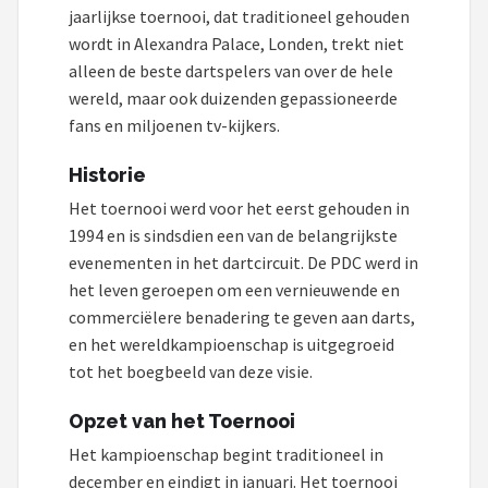
jaarlijkse toernooi, dat traditioneel gehouden
Dartshop
wordt in Alexandra Palace, Londen, trekt niet
alleen de beste dartspelers van over de hele
POPULAIRE MERKEN
wereld, maar ook duizenden gepassioneerde
Target
fans en miljoenen tv-kijkers.
Historie
Winmau
Het toernooi werd voor het eerst gehouden in
Bull's
1994 en is sindsdien een van de belangrijkste
evenementen in het dartcircuit. De PDC werd in
Dart
het leven geroepen om een vernieuwende en
commerciëlere benadering te geven aan darts,
ABC Darts
en het wereldkampioenschap is uitgegroeid
tot het boegbeeld van deze visie.
Mission
Opzet van het Toernooi
Harrows
Het kampioenschap begint traditioneel in
december en eindigt in januari. Het toernooi