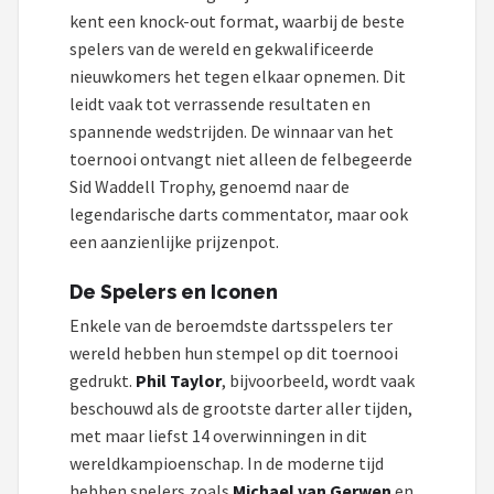
KOTO
kent een knock-out format, waarbij de beste
spelers van de wereld en gekwalificeerde
Unicorn
nieuwkomers het tegen elkaar opnemen. Dit
leidt vaak tot verrassende resultaten en
Red Dragon
spannende wedstrijden. De winnaar van het
toernooi ontvangt niet alleen de felbegeerde
Alle merken →
Sid Waddell Trophy, genoemd naar de
legendarische darts commentator, maar ook
een aanzienlijke prijzenpot.
De Spelers en Iconen
Enkele van de beroemdste dartsspelers ter
wereld hebben hun stempel op dit toernooi
gedrukt.
Phil Taylor
, bijvoorbeeld, wordt vaak
beschouwd als de grootste darter aller tijden,
met maar liefst 14 overwinningen in dit
wereldkampioenschap. In de moderne tijd
hebben spelers zoals
Michael van Gerwen
en