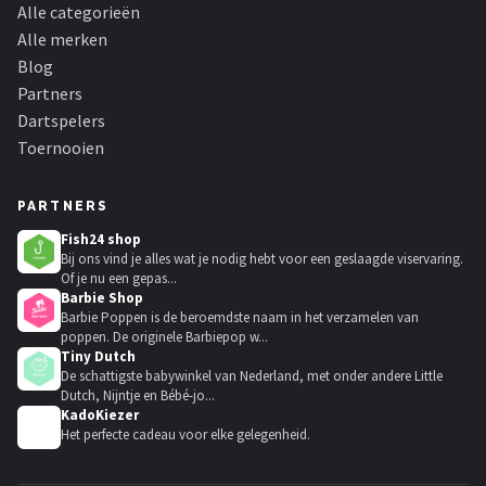
Alle categorieën
Alle merken
Blog
Partners
Dartspelers
Toernooien
PARTNERS
Fish24 shop
Bij ons vind je alles wat je nodig hebt voor een geslaagde viservaring.
Of je nu een gepas...
Barbie Shop
Barbie Poppen is de beroemdste naam in het verzamelen van
poppen. De originele Barbiepop w...
Tiny Dutch
De schattigste babywinkel van Nederland, met onder andere Little
Dutch, Nijntje en Bébé-jo...
KadoKiezer
🎁
Het perfecte cadeau voor elke gelegenheid.