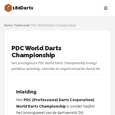
180Darts
Zoeken
Home
/
Toernooien
/
PDC World Darts Championship
NAVIGATIE
Shop
PDC World Darts
Merken
Championship
Blog
Het prestigieuze PDC World Darts Championship brengt
jaarlijkse spanning, sensatie en ongeëvenaarde dartactie.
Dartspelers
Toernooien
Inleiding
Spelregels
Het
PDC (Professional Darts Corporation)
World Darts Championship
is zonder twijfel
Uitgooilijst
het kroonjuweel van de dartwereld. Dit