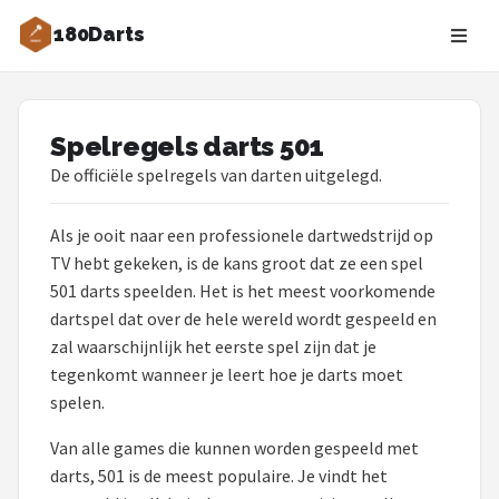
180Darts
Zoeken
NAVIGATIE
Spelregels darts 501
Shop
De officiële spelregels van darten uitgelegd.
Merken
Als je ooit naar een professionele dartwedstrijd op
TV hebt gekeken, is de kans groot dat ze een spel
Blog
501 darts speelden. Het is het meest voorkomende
dartspel dat over de hele wereld wordt gespeeld en
Dartspelers
zal waarschijnlijk het eerste spel zijn dat je
tegenkomt wanneer je leert hoe je darts moet
Toernooien
spelen.
Spelregels
Van alle games die kunnen worden gespeeld met
darts, 501 is de meest populaire. Je vindt het
Uitgooilijst