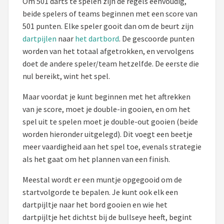
Om 501 darts te spelen zijn de regels eenvoudig,
KOTO
beide spelers of teams beginnen met een score van
501 punten. Elke speler gooit dan om de beurt zijn
Unicorn
dartpijlen
naar
het dartbord
. De gescoorde punten
worden van het totaal afgetrokken, en vervolgens
Red Dragon
doet de andere speler/team hetzelfde. De eerste die
nul bereikt, wint het spel.
Alle merken →
Maar voordat je kunt beginnen met het aftrekken
van je score, moet je double-in gooien, en om het
spel uit te spelen moet je double-out gooien (beide
worden hieronder uitgelegd). Dit voegt een beetje
meer vaardigheid aan het spel toe, evenals strategie
als het gaat om het plannen van een finish.
Meestal wordt er een muntje opgegooid om de
startvolgorde te bepalen. Je kunt ook elk een
dartpijltje naar het bord gooien en wie het
dartpijltje het dichtst bij de bullseye heeft, begint