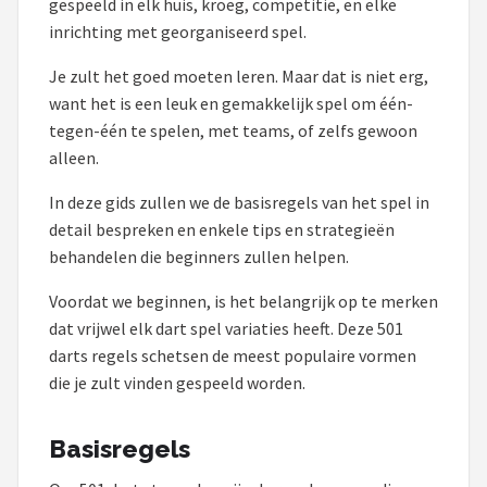
gespeeld in elk huis, kroeg, competitie, en elke
inrichting met georganiseerd spel.
Dartshop
Je zult het goed moeten leren. Maar dat is niet erg,
POPULAIRE MERKEN
want het is een leuk en gemakkelijk spel om één-
Target
tegen-één te spelen, met teams, of zelfs gewoon
alleen.
Winmau
In deze gids zullen we de basisregels van het spel in
Bull's
detail bespreken en enkele tips en strategieën
behandelen die beginners zullen helpen.
Dart
Voordat we beginnen, is het belangrijk op te merken
dat vrijwel elk dart spel variaties heeft. Deze 501
ABC Darts
darts regels schetsen de meest populaire vormen
die je zult vinden gespeeld worden.
Mission
Harrows
Basisregels