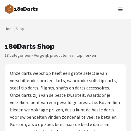
180Darts
Zoeken
Home
/
Shop
NAVIGATIE
Shop
180Darts Shop
18 categorieën · Vergelijk producten van topmerken
Merken
Blog
Onze darts webshop heeft een grote selectie van
verschillende soorten darts, waaronder soft-tip darts,
Dartspelers
steel tip darts, flights, shafts en darts accessoires.
Onze darts zijn van de beste kwaliteit, waardoor je
Toernooien
verzekerd bent van een geweldige prestatie. Bovendien
bieden we ook lage prijzen, dus u kunt de beste darts
Spelregels
voor uw behoeften vinden zonder al te veel te betalen.
Kortom, als u op zoek bent naar de beste darts en
Uitgooilijst