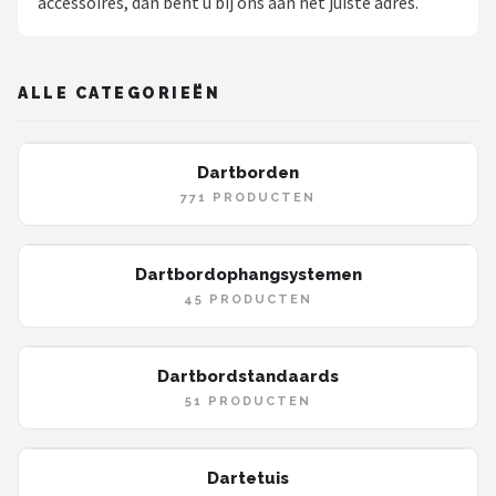
accessoires, dan bent u bij ons aan het juiste adres.
Dartshop
POPULAIRE MERKEN
ALLE CATEGORIEËN
Target
Dartborden
Winmau
771 PRODUCTEN
Bull's
Dartbordophangsystemen
Dart
45 PRODUCTEN
ABC Darts
Dartbordstandaards
Mission
51 PRODUCTEN
Harrows
Dartetuis