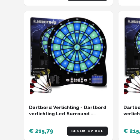
- Inclusief DartCounter App -
Magnetische Bevestiging -
Compleet Pakket
Dartbord Verlichting - Dartbord
Dartbo
verlichting Led Surround -
verlic
Dartbord Licht
Dartbo
€ 215,79
€ 215
BEKIJK OP BOL