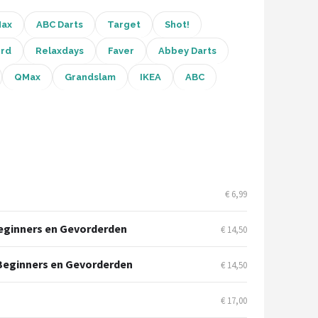
Max
ABC Darts
Target
Shot!
rd
Relaxdays
Faver
Abbey Darts
QMax
Grandslam
IKEA
ABC
€ 6,99
 Beginners en Gevorderden
€ 14,50
r Beginners en Gevorderden
€ 14,50
€ 17,00