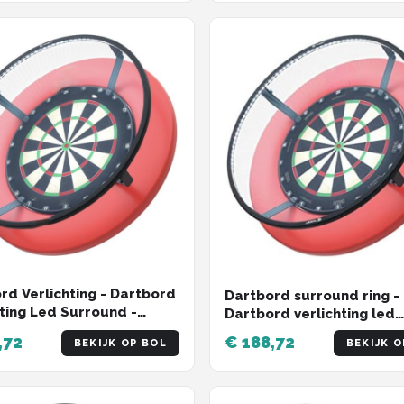
rd Verlichting - Dartbord
Dartbord surround ring -
hting Led Surround -
Dartbord verlichting led
rd Verlichting
surround - Dartbord verli
,72
€ 188,72
BEKIJK OP BOL
BEKIJK O
elpakket - Dartbord
voordeelpakket - Zwart