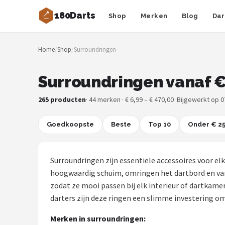
180Darts
Shop
Merken
Blog
Dar
Zoeken
Home
/
Shop
/
Surroundringen
NAVIGATIE
Shop
Surroundringen vanaf €
Merken
265 producten
· 44 merken · € 6,99 – € 470,00 ·
Bijgewerkt op 0
Blog
Goedkoopste
Beste
Top 10
Onder € 2
Dartspelers
Surroundringen zijn essentiële accessoires voor e
Toernooien
hoogwaardig schuim, omringen het dartbord en vange
zodat ze mooi passen bij elk interieur of dartkame
Spelregels
darters zijn deze ringen een slimme investering o
Merken in surroundringen:
Uitgooilijst