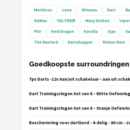
Merkloos
Lena
Winmau
Dart
Bu
Dartshop
POPULAIRE MERKEN
XQMax
VELTRR®
Navy Strikes
Viper
PSV
Red Dragon
Karella
Ajax
E
Target
The Bastard
Dartshopper
Relaxx Now
Winmau
Bull's
Goedkoopste surroundringen
Dart
Tps Darts -12v Aan/uit schakelaar - aan uit scha
ABC Darts
Dart Trainingsringen Set van 8 – Witte Oefenrin
Mission
Dart Trainingsringen Set van 8 – Oranje Oefenri
Harrows
Beschermring voor dartbord - 4-delig - 60 cm - z