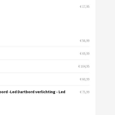
€ 17,95
€ 56,99
€ 69,99
€ 104,95
€ 60,99
ord -Led Dartbord verlichting - Led
€ 75,99