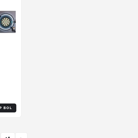
chting
 Zwart
P BOL