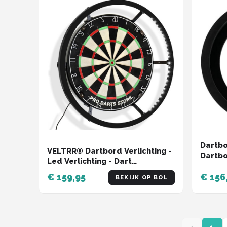
Dartbo
VELTRR® Dartbord Verlichting -
Dartbo
Led Verlichting - Dart
surrou
Accessoires
voorde
€ 159,95
€ 156
BEKIJK OP BOL
cm; 1,