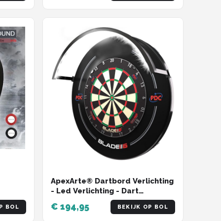
cm; 3kg- Zwart
ApexArte® Dartbord Verlichting
chting
- Led Verlichting - Dart
Accessoires
€ 194,95
P BOL
BEKIJK OP BOL