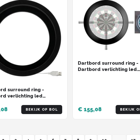
Dartbord surround ring -
Dartbord verlichting led
surround - Dartbord verli
voordeelpakket - 1,5kg -
rd surround ring -
rd verlichting led
nd - Dartbord verlichting
elpakket - 62 x 61 x 14
,08
€ 155,08
BEKIJK OP BOL
BEKIJK O
84 Klg - Zwart