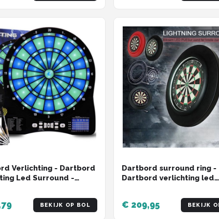
rd Verlichting - Dartbord
Dartbord surround ring -
hting Led Surround -
Dartbord verlichting led
rd Licht
surround - Dartbord verli
voordeelpakket - Rood
,79
€ 209,95
BEKIJK OP BOL
BEKIJK O