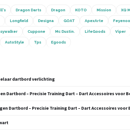
ll's
Dragon Darts
Dragon
KOTO
Mission
XQ 
Longfield
Designa
GOAT
ApexArte
Feyenoo
asywalker
Cuppone
Mc Dustin.
LifeGoods
Viper
AutoStyle
Tps
Egoods
kelaar dartbord verlichting
gen Dartbord – Precisie Training Dart – Dart Accessoires voor
ngen Dartbord – Precisie Training Dart – Dart Accessoires voo
wart