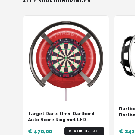
ALLE SURROUNDRINGEN
Dartbo
Target Darts Omni Dartbord
Dartbo
Auto Score Ring met LED
surrou
Verlichting - 4 HD Camera's voor
voorde
€ 470,00
€ 241
Nauwkeurige Score Berekening
BEKIJK OP BOL
cm; 21 