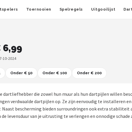
tspelers
Toernooien
Spelregels
Uitgooilijst
Dar
 6,99
7-10-2024
5
Onder € 50
Onder € 100
Onder € 200
lke dartliefhebber die zowel hun muur als hun dartpijlen willen b
n verdwaalde dartpijlen op. Ze zijn eenvoudig te installeren en 
r. Naast bescherming bieden surroundringen ook extra stabiliteit 
m de levensduur van je uitrusting te verlengen en onnodige schad