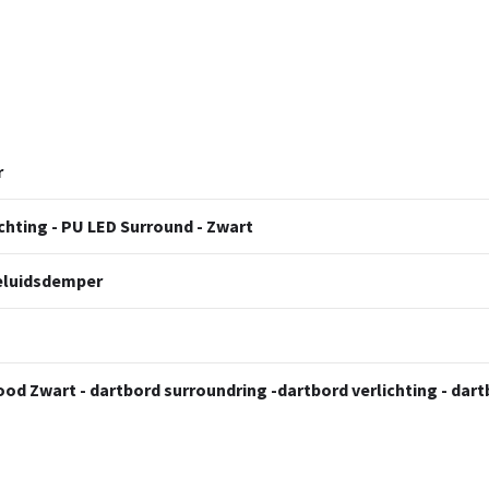
r
ichting - PU LED Surround - Zwart
Geluidsdemper
od Zwart - dartbord surroundring -dartbord verlichting - dartb