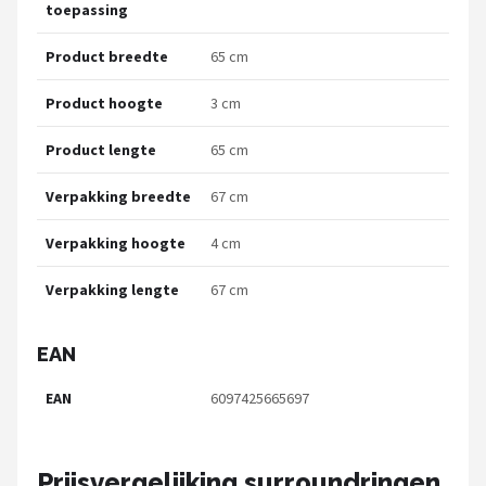
toepassing
Product breedte
65 cm
Product hoogte
3 cm
Product lengte
65 cm
Verpakking breedte
67 cm
Verpakking hoogte
4 cm
Verpakking lengte
67 cm
EAN
EAN
6097425665697
Prijsvergelijking surroundringen