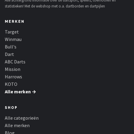
Alle achtergrond informatie over de dartsport, spelers, toernooien en
statistieken! Met de webshop met o.a. dartborden en dartpijlen
MERKEN
Target
Winmau
Bull's
Dart
ABC Darts
Mission
Harrows
KOTO
Alle merken →
SHOP
Alle categorieën
Alle merken
Blog