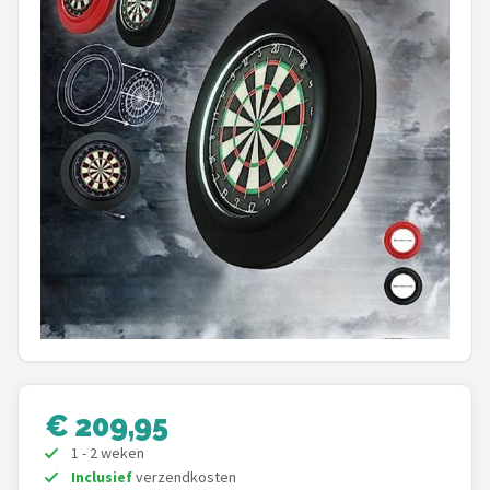
Dartshop
POPULAIRE MERKEN
Target
Winmau
Bull's
Dart
ABC Darts
Mission
€ 209,95
Harrows
1 - 2 weken
Inclusief
verzendkosten