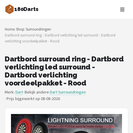
180Darts
Zoeken
Home
/
Shop
/
Surroundringen
/
NAVIGATIE
Dartbord surround ring - Dartbord verlichting led surround - Dartbord
verlichting voordeelpakket - Rood
Shop
Merken
Dartbord surround ring - Dartbord
verlichting led surround -
Blog
Dartbord verlichting
voordeelpakket - Rood
Dartspelers
Merk:
Dart
· Bekijk andere
Dart Surroundringen
·
Prijs bijgewerkt op 08-08-2026
Toernooien
Spelregels
Uitgooilijst