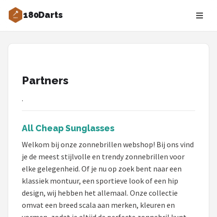
180Darts
Zoeken
NAVIGATIE
Shop
Partners
Merken
.
Blog
All Cheap Sunglasses
Dartspelers
Welkom bij onze zonnebrillen webshop! Bij ons vind
je de meest stijlvolle en trendy zonnebrillen voor
Toernooien
elke gelegenheid. Of je nu op zoek bent naar een
klassiek montuur, een sportieve look of een hip
Spelregels
design, wij hebben het allemaal. Onze collectie
omvat een breed scala aan merken, kleuren en
Uitgooilijst
vormen, zodat je altijd de perfecte zonnebril kunt