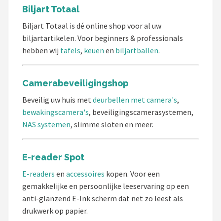
KOTO
Biljart Totaal
Biljart Totaal is dé online shop voor al uw
Unicorn
biljartartikelen. Voor beginners & professionals
hebben wij
tafels
,
keuen
en
biljartballen
.
Red Dragon
Alle merken →
Camerabeveiligingshop
Beveilig uw huis met
deurbellen met camera's
,
bewakingscamera's
, beveiligingscamerasystemen,
NAS systemen
, slimme sloten en meer.
E-reader Spot
E-readers
en
accessoires
kopen. Voor een
gemakkelijke en persoonlijke leeservaring op een
anti-glanzend E-Ink scherm dat net zo leest als
drukwerk op papier.