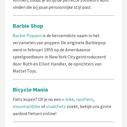
vinden die bij jouw persoonlijke stijl past.
Dartshop
POPULAIRE MERKEN
Barbie Shop
Target
Barbie Poppen
is de beroemdste naam in het
verzamelen van poppen. De originele Barbiepop
Winmau
werd in februari 1959 op de Amerikaanse
speelgoedbeurs in New York City geïntroduceerd
Bull's
door Ruth en Elliot Handler, de oprichters van
Mattel Toys.
Dart
ABC Darts
Bicycle Mania
Fiets kopen? Of je nu een
e-bike
,
racefiets
,
Mission
mountainbike
of
stadsfiets
zoekt, bekijk ons grote
aanbod fietsen online!
Harrows