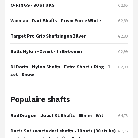
O-RINGS - 30 STUKS
€ 2,65
Winmau - Dart Shafts - Prism Force White
€ 2,89
Target Pro Grip Shaftringen Zilver
€ 2,89
Bulls Nylon - Zwart - In Between
€ 2,99
DLDarts - Nylon Shafts - Extra Short + Ring - 1
€ 2,99
set - Snow
Populaire shafts
Red Dragon - Joust XL Shafts - 65mm - Wit
€ 4,75
Darts Set zwarte dart shafts - 10 sets (30 stuks)
€ 7,75