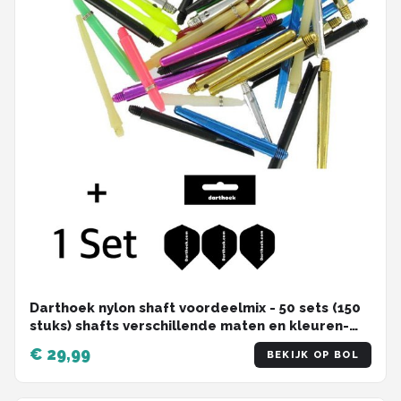
Darthoek nylon shaft voordeelmix - 50 sets (150
stuks) shafts verschillende maten en kleuren-
Dart - 1 set darthoek flights - Darten - Dartpijlen
€ 29,99
BEKIJK OP BOL