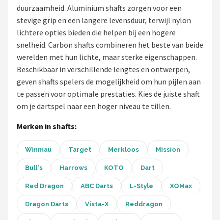
duurzaamheid. Aluminium shafts zorgen voor een
Dartshop
stevige grip en een langere levensduur, terwijl nylon
lichtere opties bieden die helpen bij een hogere
POPULAIRE MERKEN
snelheid. Carbon shafts combineren het beste van beide
Target
werelden met hun lichte, maar sterke eigenschappen.
Beschikbaar in verschillende lengtes en ontwerpen,
Winmau
geven shafts spelers de mogelijkheid om hun pijlen aan
te passen voor optimale prestaties. Kies de juiste shaft
Bull's
om je dartspel naar een hoger niveau te tillen.
Merken in shafts:
Dart
Winmau
Target
Merkloos
Mission
ABC Darts
Bull's
Harrows
KOTO
Dart
Mission
Red Dragon
ABC Darts
L-Style
XQMax
Harrows
Dragon Darts
Vista-X
Reddragon