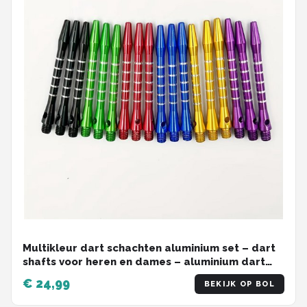
Multikleur dart schachten aluminium set – dart
shafts voor heren en dames – aluminium dart
stelen met geribbelde grip en schroefdraad
€ 24,99
BEKIJK OP BOL
aansluiting – set met 18 dart schachten in zwart,
groen, rood, blauw, goud en paars