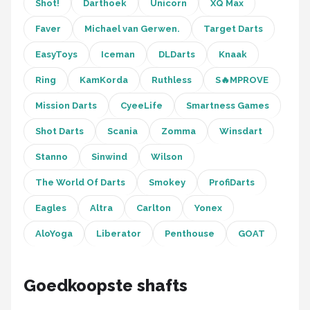
KOTO
Shot!
Darthoek
Unicorn
XQ Max
Faver
Michael van Gerwen.
Target Darts
Unicorn
EasyToys
Iceman
DLDarts
Knaak
Red Dragon
Ring
KamKorda
Ruthless
S🔥MPROVE
Alle merken →
Mission Darts
CyeeLife
Smartness Games
Shot Darts
Scania
Zomma
Winsdart
Stanno
Sinwind
Wilson
The World Of Darts
Smokey
ProfiDarts
Eagles
Altra
Carlton
Yonex
AloYoga
Liberator
Penthouse
GOAT
Goedkoopste shafts