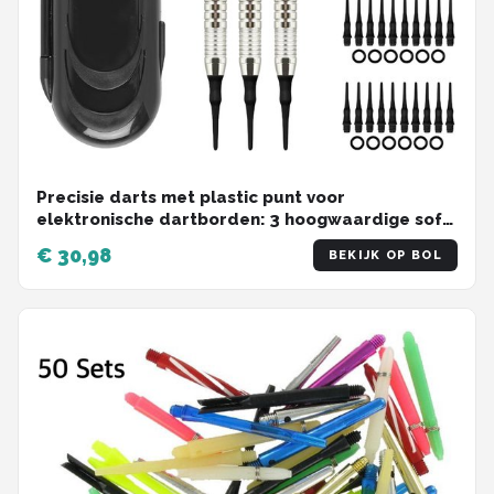
Precisie darts met plastic punt voor
elektronische dartborden: 3 hoogwaardige soft
darts met aluminium schacht, ideaal voor
€ 30,98
BEKIJK OP BOL
dartspelletjes en recreatief gebruik