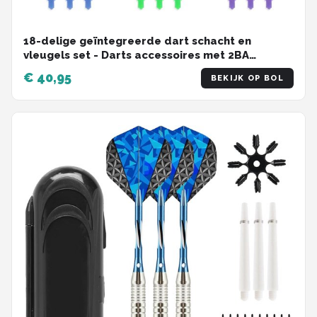
18-delige geïntegreerde dart schacht en
vleugels set - Darts accessoires met 2BA
schroefdraad, dart shafts en vluchten in diverse
€ 40,95
BEKIJK OP BOL
kleuren