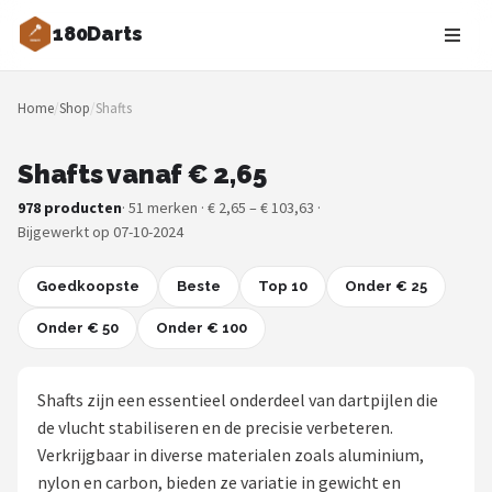
180Darts
Zoeken
Home
/
Shop
/
Shafts
NAVIGATIE
Shop
Shafts vanaf € 2,65
978 producten
· 51 merken · € 2,65 – € 103,63 ·
Merken
Bijgewerkt op 07-10-2024
Blog
Goedkoopste
Beste
Top 10
Onder € 25
Dartspelers
Onder € 50
Onder € 100
Toernooien
Shafts zijn een essentieel onderdeel van dartpijlen die
Spelregels
de vlucht stabiliseren en de precisie verbeteren.
Verkrijgbaar in diverse materialen zoals aluminium,
Uitgooilijst
nylon en carbon, bieden ze variatie in gewicht en