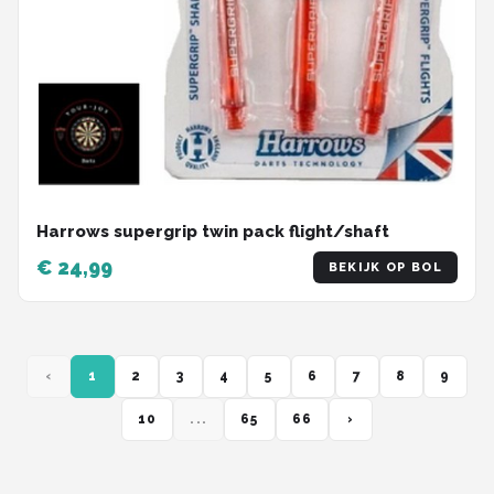
Harrows supergrip twin pack flight/shaft
€ 24,99
BEKIJK OP BOL
‹
1
2
3
4
5
6
7
8
9
10
...
65
66
›