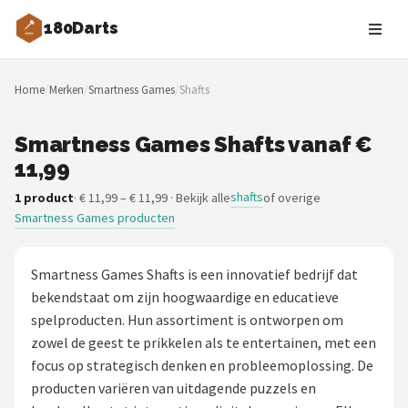
180Darts
Zoeken
Home
/
Merken
/
Smartness Games
/
Shafts
NAVIGATIE
Shop
Smartness Games Shafts vanaf €
11,99
Merken
shafts
1 product
· € 11,99 – € 11,99 · Bekijk alle
of overige
Smartness Games producten
Blog
Dartspelers
Smartness Games Shafts is een innovatief bedrijf dat
bekendstaat om zijn hoogwaardige en educatieve
Toernooien
spelproducten. Hun assortiment is ontworpen om
zowel de geest te prikkelen als te entertainen, met een
Spelregels
focus op strategisch denken en probleemoplossing. De
producten variëren van uitdagende puzzels en
Uitgooilijst