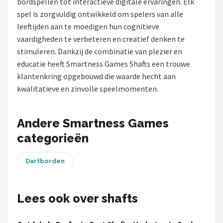
bordspellen tot interactieve digitale ervaringen. Elk
spel is zorgvuldig ontwikkeld om spelers van alle
Dartshop
leeftijden aan te moedigen hun cognitieve
POPULAIRE MERKEN
vaardigheden te verbeteren en creatief denken te
stimuleren. Dankzij de combinatie van plezier en
Target
educatie heeft Smartness Games Shafts een trouwe
klantenkring opgebouwd die waarde hecht aan
Winmau
kwalitatieve en zinvolle speelmomenten.
Bull's
Andere Smartness Games
Dart
categorieën
ABC Darts
Dartborden
Mission
Lees ook over shafts
Harrows