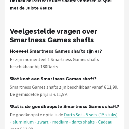
Ontdek de Perfecte Dart Shafts: Verbeter Je Spel
KOTO
met de Juiste Keuze
Unicorn
Veelgestelde vragen over
Red Dragon
Smartness Games shafts
Alle merken →
Hoeveel Smartness Games shafts zijn er?
Er zijn momenteel 1 Smartness Games shafts
beschikbaar bij 180Darts.
Wat kost een Smartness Games shaft?
Smartness Games shafts zijn beschikbaar vanaf € 11,99.
De gemiddelde prijs is € 11,99.
Wat is de goedkoopste Smartness Games shaft?
De goedkoopste optie is de
Darts Set - 5 sets (15 stuks)
- aluminium - zwart - medium - darts shafts - Cadeau