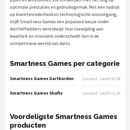
optimale prestaties en gebruiksgemak. Met een nadruk
Dartshop
op klanttevredenheid en technologische vooruitgang,
blijft Smartness Games een populaire keuze onder
POPULAIRE MERKEN
dartliefhebbers wereldwijd. Hun toewijding aan
Target
kwaliteit en innovatie onderscheidt hen in de
competitieve wereld van darts.
Winmau
Bull's
Smartness Games per categorie
Dart
Smartness Games Dartborden
1 product · vanaf € 87,80
ABC Darts
Smartness Games Shafts
1 product · vanaf € 11,99
Mission
Voordeligste Smartness Games
Harrows
producten