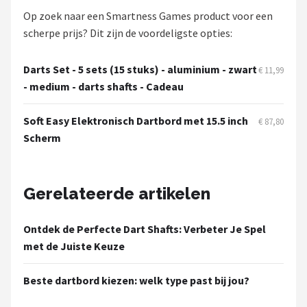
KOTO
Op zoek naar een Smartness Games product voor een
scherpe prijs? Dit zijn de voordeligste opties:
Unicorn
Darts Set - 5 sets (15 stuks) - aluminium - zwart
€ 11,99
Red Dragon
- medium - darts shafts - Cadeau
Alle merken →
Soft Easy Elektronisch Dartbord met 15.5 inch
€ 87,80
Scherm
Gerelateerde artikelen
Ontdek de Perfecte Dart Shafts: Verbeter Je Spel
met de Juiste Keuze
Beste dartbord kiezen: welk type past bij jou?