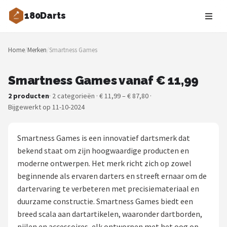
180Darts
Zoeken
Home
/
Merken
/
Smartness Games
NAVIGATIE
Shop
Smartness Games vanaf € 11,99
2 producten
· 2 categorieën · € 11,99 – € 87,80 ·
Merken
Bijgewerkt op 11-10-2024
Blog
Smartness Games is een innovatief dartsmerk dat
Dartspelers
bekend staat om zijn hoogwaardige producten en
moderne ontwerpen. Het merk richt zich op zowel
Toernooien
beginnende als ervaren darters en streeft ernaar om de
dartervaring te verbeteren met precisiemateriaal en
Spelregels
duurzame constructie. Smartness Games biedt een
breed scala aan dartartikelen, waaronder dartborden,
Uitgooilijst
pijlen en accessoires, elk ontworpen met het oog op