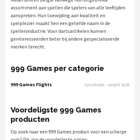
assortiment aan spellen die spelers van alle leeftijden
Dartshop
aanspreken. Hun toewijding aan kwaliteit en
spelplezier maakt hen een geliefde naam in de
POPULAIRE MERKEN
spellenindustrie. Voor dartsartikelen kunnen
Target
geïnteresseerden beter bij andere gespecialiseerde
merken terecht.
Winmau
Bull's
999 Games per categorie
Dart
999 Games Flights
3 producten · vanaf € 34,99
ABC Darts
Voordeligste 999 Games
Mission
producten
Harrows
Op zoek naar een 999 Games product voor een scherpe
prijs? Dit zijn de voordeligste opties: