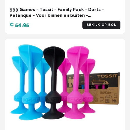
999 Games - Tossit - Family Pack - Darts -
Petanque - Voor binnen en buiten -
Onverwoestbaar en gemakkelijk schoon te
€ 54,95
BEKIJK OP BOL
maken