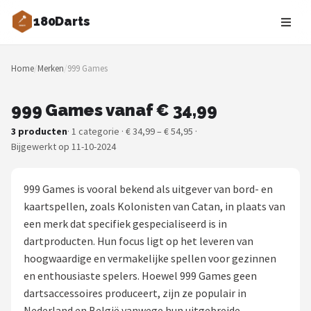
180Darts
Zoeken
Home
/
Merken
/
999 Games
NAVIGATIE
Shop
999 Games vanaf € 34,99
3 producten
· 1 categorie · € 34,99 – € 54,95 ·
Merken
Bijgewerkt op 11-10-2024
Blog
999 Games is vooral bekend als uitgever van bord- en
Dartspelers
kaartspellen, zoals Kolonisten van Catan, in plaats van
een merk dat specifiek gespecialiseerd is in
Toernooien
dartproducten. Hun focus ligt op het leveren van
hoogwaardige en vermakelijke spellen voor gezinnen
Spelregels
en enthousiaste spelers. Hoewel 999 Games geen
dartsaccessoires produceert, zijn ze populair in
Uitgooilijst
Nederland en België vanwege hun uitgebreide