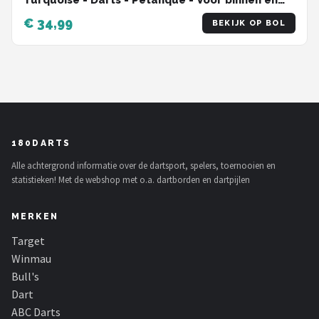
Turquoise - Darts - Petanque - Voor binnen en
buiten - Onverwoestbaar en gemakkelijk schoon
€ 34,99
BEKIJK OP BOL
te maken
180DARTS
Alle achtergrond informatie over de dartsport, spelers, toernooien en
statistieken! Met de webshop met o.a. dartborden en dartpijlen
MERKEN
Target
Winmau
Bull's
Dart
ABC Darts