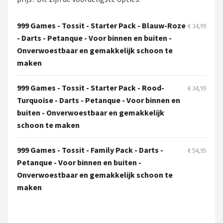
KOTO
999 Games - Tossit - Starter Pack - Blauw-Roze
€ 34,99
Unicorn
- Darts - Petanque - Voor binnen en buiten -
Onverwoestbaar en gemakkelijk schoon te
Red Dragon
maken
Alle merken →
999 Games - Tossit - Starter Pack - Rood-
€ 34,99
Turquoise - Darts - Petanque - Voor binnen en
buiten - Onverwoestbaar en gemakkelijk
schoon te maken
999 Games - Tossit - Family Pack - Darts -
€ 54,95
Petanque - Voor binnen en buiten -
Onverwoestbaar en gemakkelijk schoon te
maken