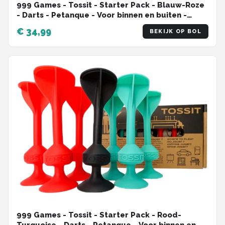
999 Games - Tossit - Starter Pack - Blauw-Roze
- Darts - Petanque - Voor binnen en buiten -
Onverwoestbaar en gemakkelijk schoon te
€ 34,99
BEKIJK OP BOL
maken
999 Games - Tossit - Starter Pack - Rood-