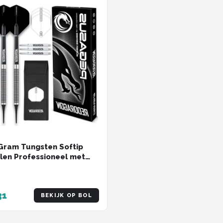
Gram Tungsten Softip
jlen Professioneel met
Flights en Dart Shafts
31
BEKIJK OP BOL