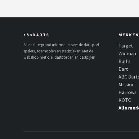
KOTO
Unicorn
Red Dragon
180DARTS
MERKEN
Alle achtergrond informatie over de dartsport,
Target
Alle merken →
spelers, toernooien en statistieken! Met de
Winmau
webshop met o.a. dartborden en dartpijlen
Bull's
Dart
ABC Dart
Mission
Harrows
KOTO
Alle mer