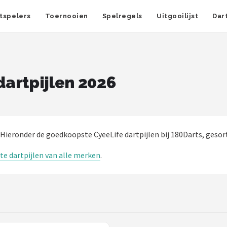
tspelers
Toernooien
Spelregels
Uitgooilijst
Dar
artpijlen 2026
 Hieronder de goedkoopste CyeeLife dartpijlen bij 180Darts, gesort
e dartpijlen van alle merken
.