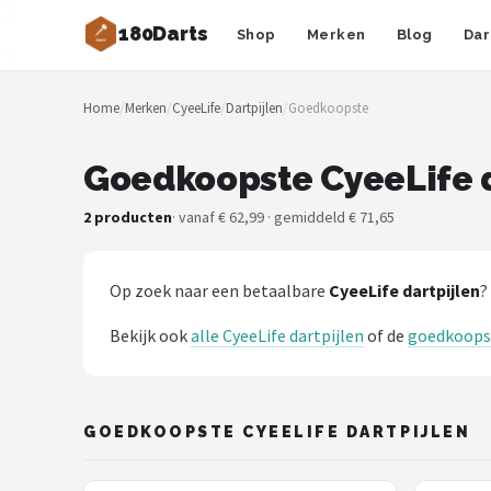
180Darts
Shop
Merken
Blog
Dar
Zoeken
Home
/
Merken
/
CyeeLife
/
Dartpijlen
/
Goedkoopste
NAVIGATIE
Shop
Goedkoopste CyeeLife d
Merken
2 producten
· vanaf € 62,99 · gemiddeld € 71,65
Blog
Op zoek naar een betaalbare
CyeeLife dartpijlen
?
Dartspelers
Bekijk ook
alle CyeeLife dartpijlen
of de
goedkoopst
Toernooien
Spelregels
GOEDKOOPSTE CYEELIFE DARTPIJLEN
Uitgooilijst