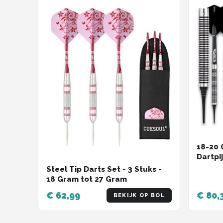
Dartshop
POPULAIRE MERKEN
Target
Winmau
Bull's
Dart
18-20 
ABC Darts
Dartpi
Zwart 
Steel Tip Darts Set - 3 Stuks -
Mission
18 Gram tot 27 Gram
€ 62,99
€ 80,
BEKIJK OP BOL
Harrows