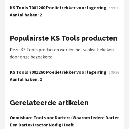
KOTO
KS Tools 7001260 Poelietrekker voor lagerring
€ 99,99
Aantal haken: 2
Unicorn
Red Dragon
Populairste KS Tools producten
Alle merken →
Deze KS Tools producten worden het vaakst bekeken
door onze bezoekers:
KS Tools 7001260 Poelietrekker voor lagerring
€ 99,99
Aantal haken: 2
Gerelateerde artikelen
Onmisbare Tool voor Darters: Waarom Iedere Darter
Een Dartextractor Nodig Heeft