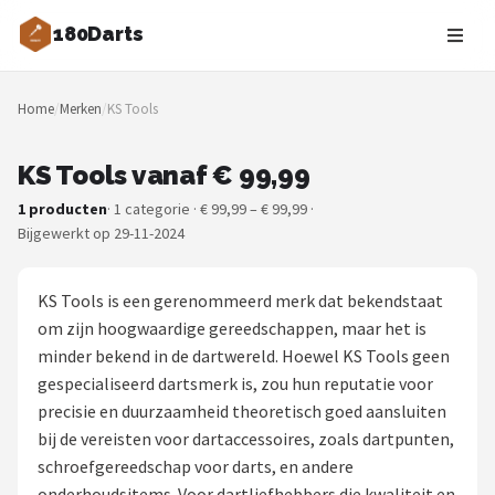
180Darts
Zoeken
Home
/
Merken
/
KS Tools
NAVIGATIE
Shop
KS Tools vanaf € 99,99
1 producten
· 1 categorie · € 99,99 – € 99,99 ·
Merken
Bijgewerkt op 29-11-2024
Blog
KS Tools is een gerenommeerd merk dat bekendstaat
Dartspelers
om zijn hoogwaardige gereedschappen, maar het is
minder bekend in de dartwereld. Hoewel KS Tools geen
Toernooien
gespecialiseerd dartsmerk is, zou hun reputatie voor
precisie en duurzaamheid theoretisch goed aansluiten
Spelregels
bij de vereisten voor dartaccessoires, zoals dartpunten,
schroefgereedschap voor darts, en andere
Uitgooilijst
onderhoudsitems. Voor dartliefhebbers die kwaliteit en