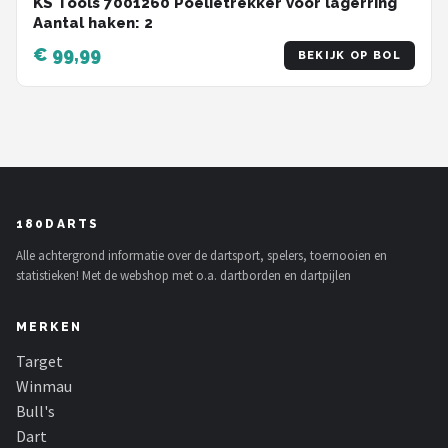
KS Tools 7001260 Poelietrekker voor lagerring
Aantal haken: 2
€ 99,99
BEKIJK OP BOL
180DARTS
Alle achtergrond informatie over de dartsport, spelers, toernooien en
statistieken! Met de webshop met o.a. dartborden en dartpijlen
MERKEN
Target
Winmau
Bull's
Dart