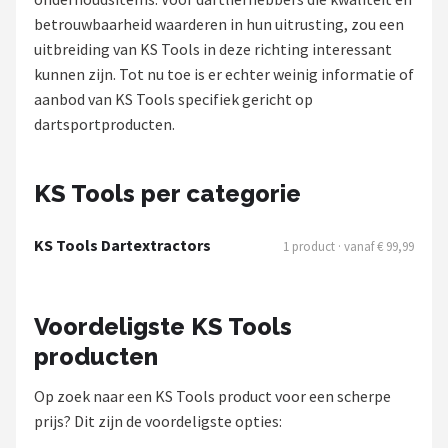
betrouwbaarheid waarderen in hun uitrusting, zou een
Dartshop
uitbreiding van KS Tools in deze richting interessant
kunnen zijn. Tot nu toe is er echter weinig informatie of
POPULAIRE MERKEN
aanbod van KS Tools specifiek gericht op
Target
dartsportproducten.
Winmau
KS Tools per categorie
Bull's
KS Tools Dartextractors
1 product · vanaf € 99,99
Dart
ABC Darts
Voordeligste KS Tools
producten
Mission
Op zoek naar een KS Tools product voor een scherpe
Harrows
prijs? Dit zijn de voordeligste opties: