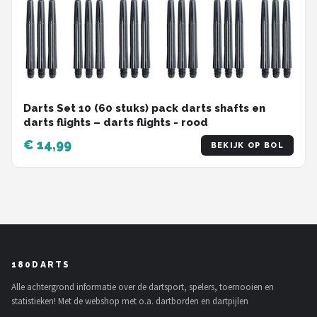
Darts Set 10 (60 stuks) pack darts shafts en
darts flights – darts flights - rood
€ 14,99
BEKIJK OP BOL
180DARTS
Alle achtergrond informatie over de dartsport, spelers, toernooien en
statistieken! Met de webshop met o.a. dartborden en dartpijlen