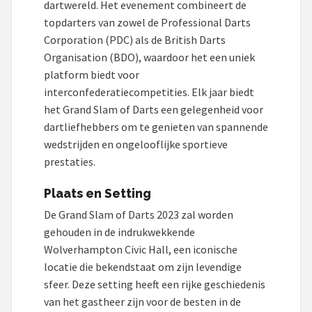
dartwereld. Het evenement combineert de
topdarters van zowel de Professional Darts
Dartshop
Corporation (PDC) als de British Darts
POPULAIRE MERKEN
Organisation (BDO), waardoor het een uniek
platform biedt voor
Target
interconfederatiecompetities. Elk jaar biedt
het Grand Slam of Darts een gelegenheid voor
Winmau
dartliefhebbers om te genieten van spannende
wedstrijden en ongelooflijke sportieve
Bull's
prestaties.
Dart
Plaats en Setting
ABC Darts
De Grand Slam of Darts 2023 zal worden
gehouden in de indrukwekkende
Mission
Wolverhampton Civic Hall, een iconische
locatie die bekendstaat om zijn levendige
Harrows
sfeer. Deze setting heeft een rijke geschiedenis
van het gastheer zijn voor de besten in de