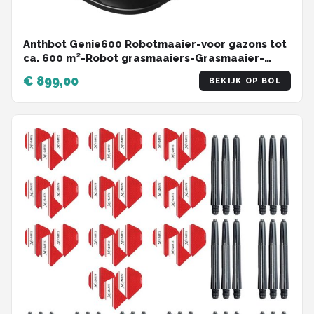
Anthbot Genie600 Robotmaaier-voor gazons tot
ca. 600 m²-Robot grasmaaiers-Grasmaaier-
Robotmaaiers-5 messen voor maaien-App
€ 899,00
BEKIJK OP BOL
Control-4-Kamera-Vison & AI-Intelligente
Hindernisvermeidung-RTK & V-SLAM-3D-
Visionssystem hochpräzise Positionierung