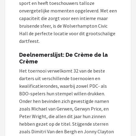
KOTO
sport en heeft toeschouwers talloze
onvergetelijke momenten opgeleverd. Met een
Unicorn
capaciteit die zorgt voor een intieme maar
bruisende sfeer, is de Wolverhampton Civic
Red Dragon
Hall de perfecte locatie voor dit grootschalige
dartfeest.
Alle merken →
Deelnemerslijst: De Crème de la
Crème
Het toernooi verwelkomt 32 van de beste
darters uit verschillende toernooien en
kwalificatierondes, waarbij zowel PDC- als
BDO-spelers hun stempel willen drukken.
Onder hen bevinden zich gevestigde namen
zoals Michael van Gerwen, Gerwyn Price, en
Peter Wright, die allen dit jaar hun zinnen
hebben gezet op de titel. Stijgende sterren
zoals Dimitri Van den Bergh en Jonny Clayton