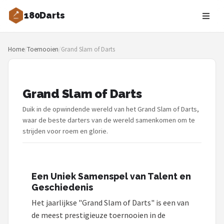
180Darts
Zoeken
Home
/
Toernooien
/
Grand Slam of Darts
NAVIGATIE
Shop
Grand Slam of Darts
Merken
Duik in de opwindende wereld van het Grand Slam of Darts,
Blog
waar de beste darters van de wereld samenkomen om te
strijden voor roem en glorie.
Dartspelers
Toernooien
Een Uniek Samenspel van Talent en
Geschiedenis
Spelregels
Het jaarlijkse "Grand Slam of Darts" is een van
de meest prestigieuze toernooien in de
Uitgooilijst