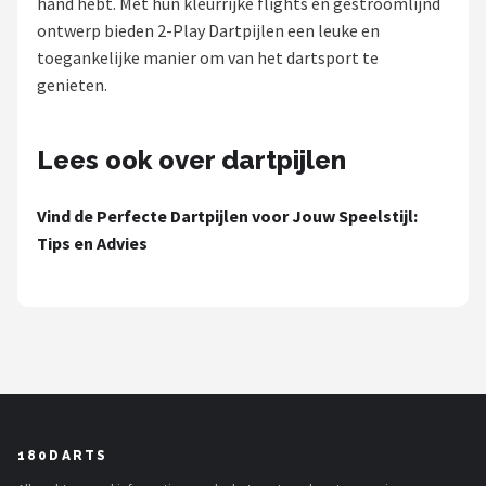
hand hebt. Met hun kleurrijke flights en gestroomlijnd
ontwerp bieden 2-Play Dartpijlen een leuke en
Dartshop
toegankelijke manier om van het dartsport te
POPULAIRE MERKEN
genieten.
Target
Lees ook over dartpijlen
Winmau
Vind de Perfecte Dartpijlen voor Jouw Speelstijl:
Bull's
Tips en Advies
Dart
ABC Darts
Mission
Harrows
180DARTS