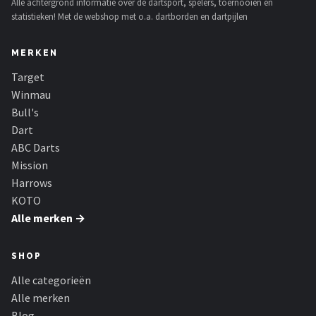
Alle achtergrond informatie over de dartsport, spelers, toernooien en
KOTO
statistieken! Met de webshop met o.a. dartborden en dartpijlen
Unicorn
MERKEN
Red Dragon
Target
Winmau
Alle merken →
Bull's
Dart
ABC Darts
Mission
Harrows
KOTO
Alle merken →
SHOP
Alle categorieën
Alle merken
Blog