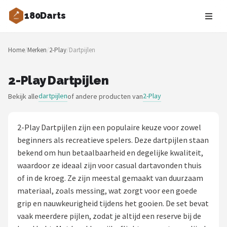
180Darts
Zoeken
Home
/
Merken
/
2-Play
/
Dartpijlen
NAVIGATIE
Shop
2-Play Dartpijlen
dartpijlen
2-Play
Bekijk alle
of andere producten van
Merken
Blog
2-Play Dartpijlen zijn een populaire keuze voor zowel
beginners als recreatieve spelers. Deze dartpijlen staan
Dartspelers
bekend om hun betaalbaarheid en degelijke kwaliteit,
waardoor ze ideaal zijn voor casual dartavonden thuis
Toernooien
of in de kroeg. Ze zijn meestal gemaakt van duurzaam
materiaal, zoals messing, wat zorgt voor een goede
Spelregels
grip en nauwkeurigheid tijdens het gooien. De set bevat
vaak meerdere pijlen, zodat je altijd een reserve bij de
Uitgooilijst