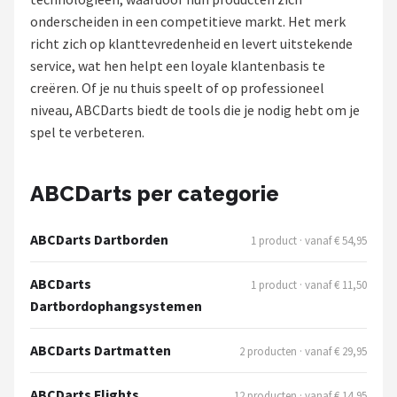
onderscheiden in een competitieve markt. Het merk
Dartshop
richt zich op klanttevredenheid en levert uitstekende
service, wat hen helpt een loyale klantenbasis te
POPULAIRE MERKEN
creëren. Of je nu thuis speelt of op professioneel
Target
niveau, ABCDarts biedt de tools die je nodig hebt om je
spel te verbeteren.
Winmau
Bull's
ABCDarts per categorie
Dart
ABCDarts Dartborden
1 product · vanaf € 54,95
ABC Darts
ABCDarts
1 product · vanaf € 11,50
Dartbordophangsystemen
Mission
ABCDarts Dartmatten
2 producten · vanaf € 29,95
Harrows
ABCDarts Flights
12 producten · vanaf € 14,95