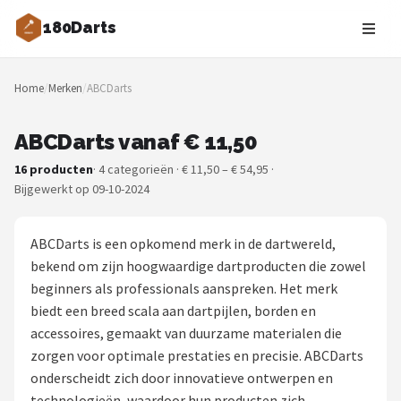
180Darts
Zoeken
Home
/
Merken
/
ABCDarts
NAVIGATIE
Shop
ABCDarts vanaf € 11,50
16 producten
· 4 categorieën · € 11,50 – € 54,95 ·
Merken
Bijgewerkt op 09-10-2024
Blog
ABCDarts is een opkomend merk in de dartwereld,
Dartspelers
bekend om zijn hoogwaardige dartproducten die zowel
beginners als professionals aanspreken. Het merk
Toernooien
biedt een breed scala aan dartpijlen, borden en
accessoires, gemaakt van duurzame materialen die
Spelregels
zorgen voor optimale prestaties en precisie. ABCDarts
onderscheidt zich door innovatieve ontwerpen en
Uitgooilijst
technologieën, waardoor hun producten zich