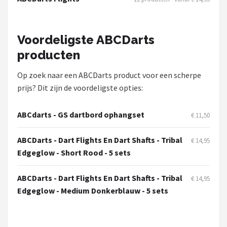
KOTO
Unicorn
Voordeligste ABCDarts
producten
Red Dragon
Op zoek naar een ABCDarts product voor een scherpe
Alle merken →
prijs? Dit zijn de voordeligste opties:
ABCdarts - GS dartbord ophangset
€ 11,50
ABCDarts - Dart Flights En Dart Shafts - Tribal
€ 14,95
Edgeglow - Short Rood - 5 sets
ABCDarts - Dart Flights En Dart Shafts - Tribal
€ 14,95
Edgeglow - Medium Donkerblauw - 5 sets