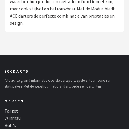
waardoor hun producten niet alleen functioneel zijn,
maar ook stijlvol en betrouwbaar. Met de Modus biedt
Dartshop
ACE darters de perfecte combinatie van prestaties en
POPULAIRE MERKEN
design.
Target
Winmau
Bull's
180DARTS
Dart
Alle achtergrond informatie over de dartsport, spelers, toernooien en
statistieken! Met de webshop met o.a. dartborden en dartpijlen
ABC Darts
MERKEN
Mission
Target
Harrows
Winmau
Bull's