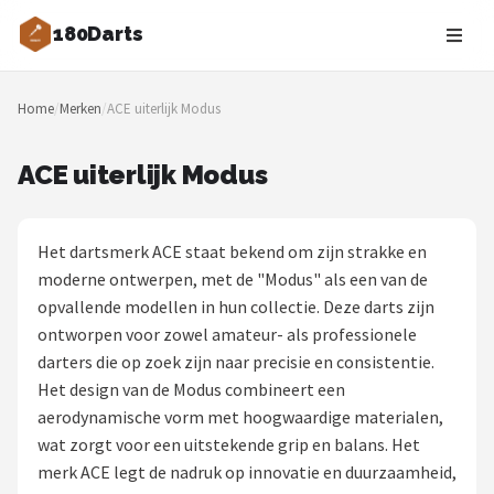
180Darts
Zoeken
Home
/
Merken
/
ACE uiterlijk Modus
NAVIGATIE
Shop
ACE uiterlijk Modus
Merken
Het dartsmerk ACE staat bekend om zijn strakke en
Blog
moderne ontwerpen, met de "Modus" als een van de
opvallende modellen in hun collectie. Deze darts zijn
Dartspelers
ontworpen voor zowel amateur- als professionele
darters die op zoek zijn naar precisie en consistentie.
Toernooien
Het design van de Modus combineert een
aerodynamische vorm met hoogwaardige materialen,
Spelregels
wat zorgt voor een uitstekende grip en balans. Het
merk ACE legt de nadruk op innovatie en duurzaamheid,
Uitgooilijst