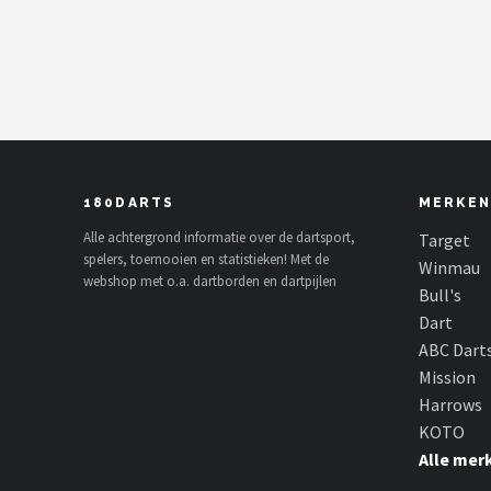
Dartshop
POPULAIRE MERKEN
Target
Winmau
180DARTS
MERKEN
Bull's
Alle achtergrond informatie over de dartsport,
Target
spelers, toernooien en statistieken! Met de
Winmau
webshop met o.a. dartborden en dartpijlen
Dart
Bull's
Dart
ABC Darts
ABC Dart
Mission
Mission
Harrows
KOTO
Harrows
Alle mer