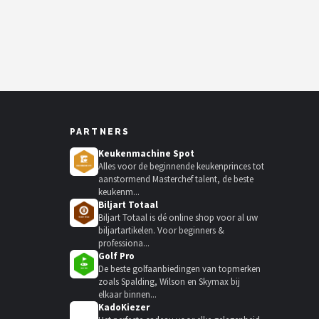
PARTNERS
Keukenmachine Spot
Alles voor de beginnende keukenprinces tot
aanstormend Masterchef talent, de beste
keukenm...
Biljart Totaal
Biljart Totaal is dé online shop voor al uw
biljartartikelen. Voor beginners &
professiona...
Golf Pro
De beste golfaanbiedingen van topmerken
zoals Spalding, Wilson en Skymax bij
elkaar binnen...
KadoKiezer
🎁