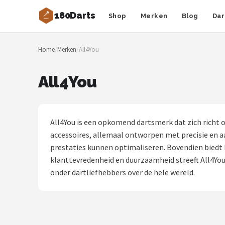
180Darts
Shop
Merken
Blog
Dar
Zoeken
Home
/
Merken
/
All4You
NAVIGATIE
Shop
All4You
Merken
Blog
All4You is een opkomend dartsmerk dat zich richt 
accessoires, allemaal ontworpen met precisie en a
Dartspelers
prestaties kunnen optimaliseren. Bovendien biedt 
klanttevredenheid en duurzaamheid streeft All4You 
Toernooien
onder dartliefhebbers over de hele wereld.
Spelregels
Uitgooilijst