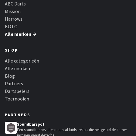
KOTO
ABC Darts
Mission
Unicorn
Harrows
KOTO
Red Dragon
Alle merken →
Alle merken →
SHOP
Alle categorieën
Alle merken
Blog
Partners
Dartspelers
Toernooien
PARTNERS
Soundbarspot
Een soundbar bevat een aantal luidsprekers die het geluid de kamer
insturen vanaf dezelfde...