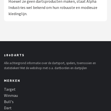
Hoewel ze geen dartsproducten maken, staat Alpha
Industries wel bekend om hun robuuste en modieuze
Dartshop
kledinglijn.
POPULAIRE MERKEN
Target
Winmau
Bull's
180DARTS
Alle achtergrond informatie over de dartsport, spelers, toernooien en
Dart
statistieken! Met de webshop met o.a. dartborden en dartpijlen
ABC Darts
MERKEN
Mission
Target
Winmau
Harrows
Bull's
Dart