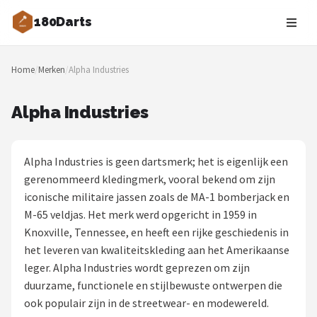
180Darts
Zoeken
Home
/
Merken
/
Alpha Industries
NAVIGATIE
Shop
Alpha Industries
Merken
Alpha Industries is geen dartsmerk; het is eigenlijk een
Blog
gerenommeerd kledingmerk, vooral bekend om zijn
iconische militaire jassen zoals de MA-1 bomberjack en
Dartspelers
M-65 veldjas. Het merk werd opgericht in 1959 in
Knoxville, Tennessee, en heeft een rijke geschiedenis in
Toernooien
het leveren van kwaliteitskleding aan het Amerikaanse
leger. Alpha Industries wordt geprezen om zijn
Spelregels
duurzame, functionele en stijlbewuste ontwerpen die
ook populair zijn in de streetwear- en modewereld.
Uitgooilijst