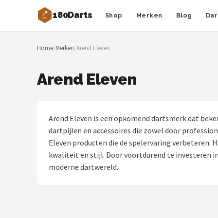
180Darts
Shop
Merken
Blog
Dar
Zoeken
Home
/
Merken
/
Arend Eleven
NAVIGATIE
Shop
Arend Eleven
Merken
Blog
Arend Eleven is een opkomend dartsmerk dat beken
dartpijlen en accessoires die zowel door professi
Dartspelers
Eleven producten die de spelervaring verbeteren. 
kwaliteit en stijl. Door voortdurend te investeren 
Toernooien
moderne dartwereld.
Spelregels
Uitgooilijst