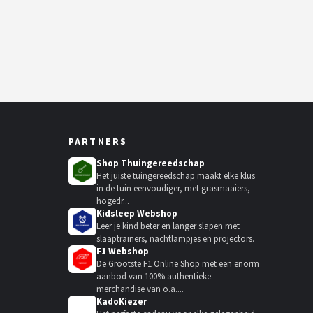
PARTNERS
Shop Thuingereedschap
Het juiste tuingereedschap maakt elke klus
in de tuin eenvoudiger, met grasmaaiers,
hogedr...
Kidsleep Webshop
Leer je kind beter en langer slapen met
slaaptrainers, nachtlampjes en projectors.
F1 Webshop
De Grootste F1 Online Shop met een enorm
aanbod van 100% authentieke
merchandise van o.a....
KadoKiezer
🎁