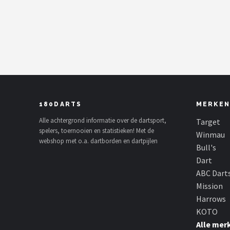
Dartshop
POPULAIRE MERKEN
Target
Winmau
180DARTS
MERKEN
Bull's
Alle achtergrond informatie over de dartsport,
Target
spelers, toernooien en statistieken! Met de
Dart
Winmau
webshop met o.a. dartborden en dartpijlen
Bull's
ABC Darts
Dart
ABC Dart
Mission
Mission
Harrows
Harrows
KOTO
Alle mer