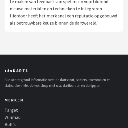
te maken van feedback van spelers en voortdurend
nieuwe materialen en technieken te integreren.
Dartshop
Hierdoor heeft het merk snel een reputatie opgebouwd
POPULAIRE MERKEN
als betrouwbare keuze binnen de dartwereld.
Target
Winmau
Bull's
180DARTS
Dart
Alle achtergrond informatie over de dartsport, spelers, toernooien en
statistieken! Met de webshop met o.a. dartborden en dartpijlen
ABC Darts
MERKEN
Mission
Target
Harrows
Winmau
Bull's