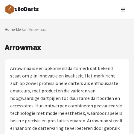
180Darts
Zoeken
Home
/
Merken
/
Arrowmax
NAVIGATIE
Shop
Arrowmax
Merken
Arrowmax is een opkomend dartsmerk dat bekend
Blog
staat om zijn innovatie en kwaliteit. Het merk richt
zich op zowel professionele darters als enthousiaste
Dartspelers
amateurs, met producten die variëren van
hoogwaardige dartpijlen tot duurzame dartborden en
Toernooien
accessoires. Hun ontwerpen combineren geavanceerde
technologie met moderne esthetiek, waardoor spelers
Spelregels
betere precisie en prestaties ervaren. Arrowmax streeft
ernaar om de dartervaring te verbeteren door gebruik
Uitgooilijst