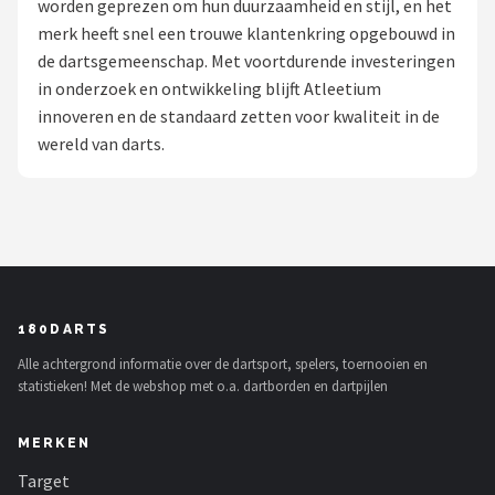
worden geprezen om hun duurzaamheid en stijl, en het
merk heeft snel een trouwe klantenkring opgebouwd in
Dartshop
de dartsgemeenschap. Met voortdurende investeringen
POPULAIRE MERKEN
in onderzoek en ontwikkeling blijft Atleetium
innoveren en de standaard zetten voor kwaliteit in de
Target
wereld van darts.
Winmau
Bull's
Dart
180DARTS
ABC Darts
Alle achtergrond informatie over de dartsport, spelers, toernooien en
statistieken! Met de webshop met o.a. dartborden en dartpijlen
Mission
MERKEN
Harrows
Target