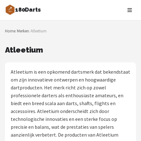
180Darts
Zoeken
Home
/
Merken
/
Atleetium
NAVIGATIE
Shop
Atleetium
Merken
Atleetium is een opkomend dartsmerk dat bekendstaat
Blog
om zijn innovatieve ontwerpen en hoogwaardige
dartproducten. Het merk richt zich op zowel
Dartspelers
professionele darters als enthousiaste amateurs, en
biedt een breed scala aan darts, shafts, flights en
Toernooien
accessoires. Atleetium onderscheidt zich door
technologische innovaties en een sterke focus op
Spelregels
precisie en balans, wat de prestaties van spelers
aanzienlijk verbetert. De producten van Atleetium
Uitgooilijst