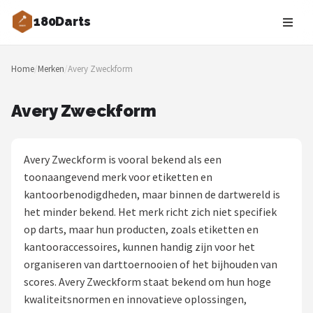
180Darts
Zoeken
Home
/
Merken
/
Avery Zweckform
NAVIGATIE
Shop
Avery Zweckform
Merken
Avery Zweckform is vooral bekend als een
Blog
toonaangevend merk voor etiketten en
kantoorbenodigdheden, maar binnen de dartwereld is
Dartspelers
het minder bekend. Het merk richt zich niet specifiek
op darts, maar hun producten, zoals etiketten en
Toernooien
kantooraccessoires, kunnen handig zijn voor het
organiseren van darttoernooien of het bijhouden van
Spelregels
scores. Avery Zweckform staat bekend om hun hoge
kwaliteitsnormen en innovatieve oplossingen,
Uitgooilijst