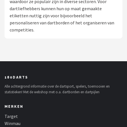
waardoor ze populair zijn in diverse sectoren. Voor
dartliefhebbers kunnen hun op maat gemaakte
Dartshop
etiketten nuttig zijn voor bijvoorbeeld het
POPULAIRE MERKEN
personaliseren van dartborden of het organiseren van
competities.
Target
Winmau
Bull's
Dart
180DARTS
Alle achtergrond informatie over de dartsport, spelers, toernooien en
ABC Darts
statistieken! Met de webshop met o.a. dartborden en dartpijlen
Mission
MERKEN
Harrows
Target
Winmau