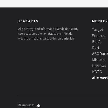
180DARTS
MERKEN
Alle achtergrond informatie over de dartsport,
Target
spelers, toernooien en statistieken! Met de
Winmau
webshop met o.a. dartborden en dartpijlen
Bull's
Dart
ABC Dart
Mission
Harrows
KOTO
Alle mer
© 2021-2026