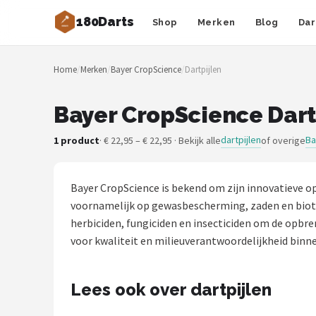
180Darts
Shop
Merken
Blog
Dar
Zoeken
Home
/
Merken
/
Bayer CropScience
/
Dartpijlen
NAVIGATIE
Shop
Bayer CropScience Dartp
Merken
dartpijlen
Ba
1 product
· € 22,95 – € 22,95 · Bekijk alle
of overige
Blog
Bayer CropScience is bekend om zijn innovatieve o
Dartspelers
voornamelijk op gewasbescherming, zaden en biot
herbiciden, fungiciden en insecticiden om de opbr
Toernooien
voor kwaliteit en milieuverantwoordelijkheid binnen
Spelregels
Lees ook over dartpijlen
Uitgooilijst