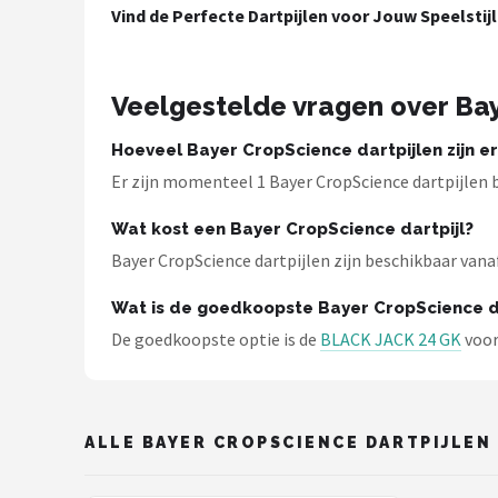
Vind de Perfecte Dartpijlen voor Jouw Speelstijl
Dartshop
POPULAIRE MERKEN
Veelgestelde vragen over Bay
Target
Hoeveel Bayer CropScience dartpijlen zijn e
Winmau
Er zijn momenteel 1 Bayer CropScience dartpijlen b
Wat kost een Bayer CropScience dartpijl?
Bull's
Bayer CropScience dartpijlen zijn beschikbaar vanaf 
Dart
Wat is de goedkoopste Bayer CropScience da
De goedkoopste optie is de
BLACK JACK 24 GK
voor
ABC Darts
Mission
ALLE BAYER CROPSCIENCE DARTPIJLEN
Harrows