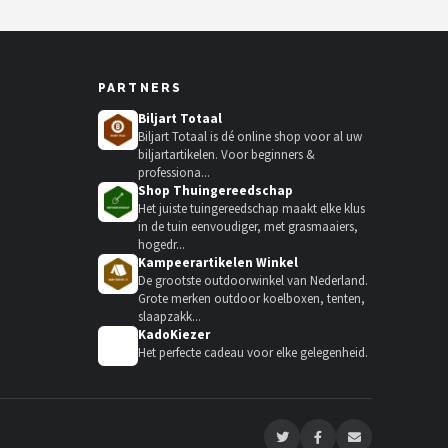
PARTNERS
Biljart Totaal
Biljart Totaal is dé online shop voor al uw
biljartartikelen. Voor beginners &
professiona...
Shop Thuingereedschap
Het juiste tuingereedschap maakt elke klus
in de tuin eenvoudiger, met grasmaaiers,
hogedr...
Kampeerartikelen Winkel
De grootste outdoorwinkel van Nederland.
Grote merken outdoor koelboxen, tenten,
slaapzakk...
KadoKiezer
🎁
Het perfecte cadeau voor elke gelegenheid.