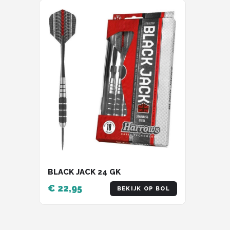
KOTO
Unicorn
Red Dragon
Alle merken →
BLACK JACK 24 GK
€ 22,95
BEKIJK OP BOL