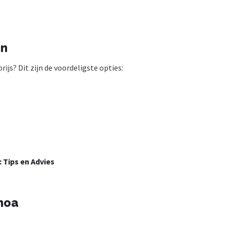
en
js? Dit zijn de voordeligste opties:
: Tips en Advies
noa