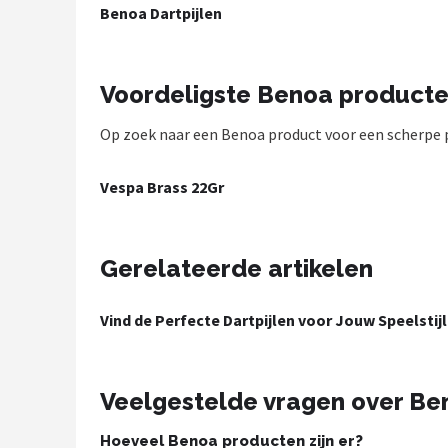
Benoa Dartpijlen
Dartshop
POPULAIRE MERKEN
Voordeligste Benoa product
Target
Op zoek naar een Benoa product voor een scherpe pri
Winmau
Vespa Brass 22Gr
Bull's
Dart
Gerelateerde artikelen
ABC Darts
Vind de Perfecte Dartpijlen voor Jouw Speelstijl
Mission
Veelgestelde vragen over Be
Harrows
Hoeveel Benoa producten zijn er?