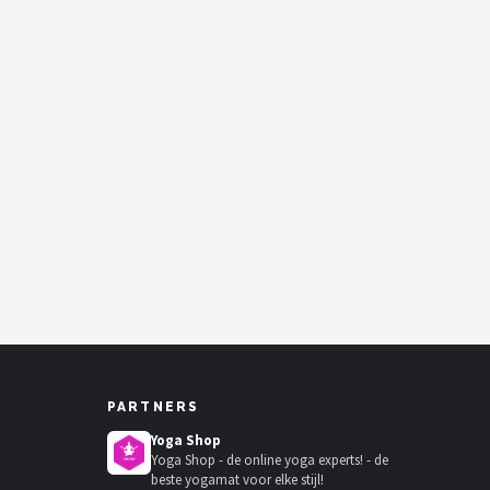
PARTNERS
Yoga Shop
Yoga Shop - de online yoga experts! - de
beste yogamat voor elke stijl!