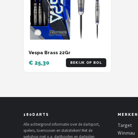
Vespa Brass 22Gr
€ 25,30
BEKIJK OP BOL
180DARTS
MERKEN
Alle achtergrond informatie over de dartsport,
Target
spelers, toernooien en statistieken! Met de
Winmau
webshop met o.a. dartborden en dartpijlen