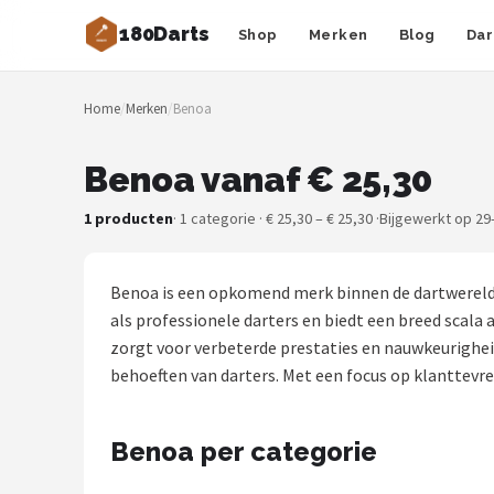
180Darts
Shop
Merken
Blog
Dar
Zoeken
Home
/
Merken
/
Benoa
NAVIGATIE
Shop
Benoa vanaf € 25,30
Merken
1 producten
· 1 categorie · € 25,30 – € 25,30 ·
Bijgewerkt op 29
Blog
Benoa is een opkomend merk binnen de dartwereld,
Dartspelers
als professionele darters en biedt een breed scala
zorgt voor verbeterde prestaties en nauwkeurigheid
Toernooien
behoeften van darters. Met een focus op klanttev
Spelregels
Benoa per categorie
Uitgooilijst