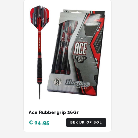
KOTO
Unicorn
Red Dragon
Alle merken →
Ace Rubbergrip 26Gr
€ 14,95
BEKIJK OP BOL