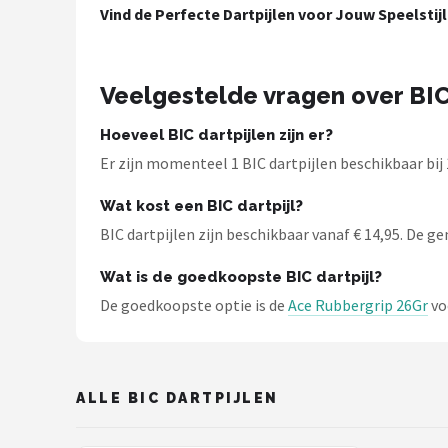
Vind de Perfecte Dartpijlen voor Jouw Speelstijl
Dartshop
POPULAIRE MERKEN
Veelgestelde vragen over BIC
Target
Hoeveel BIC dartpijlen zijn er?
Winmau
Er zijn momenteel 1 BIC dartpijlen beschikbaar bij
Wat kost een BIC dartpijl?
Bull's
BIC dartpijlen zijn beschikbaar vanaf € 14,95. De gem
Dart
Wat is de goedkoopste BIC dartpijl?
De goedkoopste optie is de
Ace Rubbergrip 26Gr
vo
ABC Darts
Mission
ALLE BIC DARTPIJLEN
Harrows