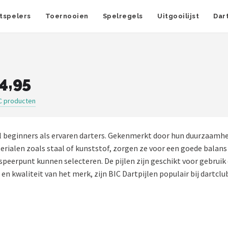
tspelers
Toernooien
Spelregels
Uitgooilijst
Dar
4,95
C producten
el beginners als ervaren darters. Gekenmerkt door hun duurzaamhei
ialen zoals staal of kunststof, zorgen ze voor een goede balans e
peerpunt kunnen selecteren. De pijlen zijn geschikt voor gebruik
n kwaliteit van het merk, zijn BIC Dartpijlen populair bij dartclub