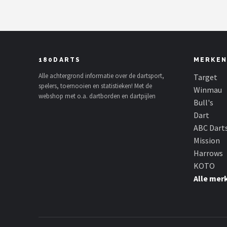
180DARTS
MERKEN
Alle achtergrond informatie over de dartsport,
Target
spelers, toernooien en statistieken! Met de
Winmau
webshop met o.a. dartborden en dartpijlen
Bull's
Dart
ABC Dart
Mission
Harrows
KOTO
Alle mer