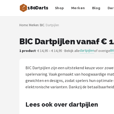
180Darts
Shop
Merken
Blog
Dar
Zoeken
Home
/
Merken
/
BIC
/
Dartpijlen
NAVIGATIE
Shop
BIC Dartpijlen vanaf € 1
Merken
dartpijlen
BI
1 product
· € 14,95 – € 14,95 · Bekijk alle
of overige
Blog
BIC Dartpijlen zijn een uitstekend keuze voor zow
Dartspelers
spelervaring. Vaak gemaakt van hoogwaardige mater
gewichten en designs, zodat spelers hun optimale s
Toernooien
elektronische varianten. Dankzij de betaalbaarheid e
Spelregels
Lees ook over dartpijlen
Uitgooilijst