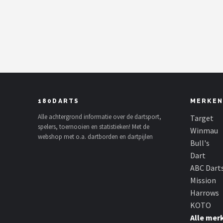
Dartshop
POPULAIRE MERKEN
Target
Winmau
180DARTS
MERKEN
Bull's
Alle achtergrond informatie over de dartsport,
Target
spelers, toernooien en statistieken! Met de
Dart
Winmau
webshop met o.a. dartborden en dartpijlen
Bull's
ABC Darts
Dart
ABC Dart
Mission
Mission
Harrows
Harrows
KOTO
Alle mer