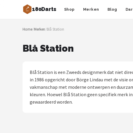
180Darts
Shop
Merken
Blog
Dar
Zoeken
Home
/
Merken
/
Blå Station
NAVIGATIE
Shop
Blå Station
Merken
Blog
Blå Station is een Zweeds designmerk dat niet dire
in 1986 opgericht door Börge Lindau met de visie 
Dartspelers
vakmanschap met moderne ontwerpen en duurzame ma
kleuren. Hoewel Blå Station geen specifiek merk in 
Toernooien
gewaardeerd worden.
Spelregels
Uitgooilijst