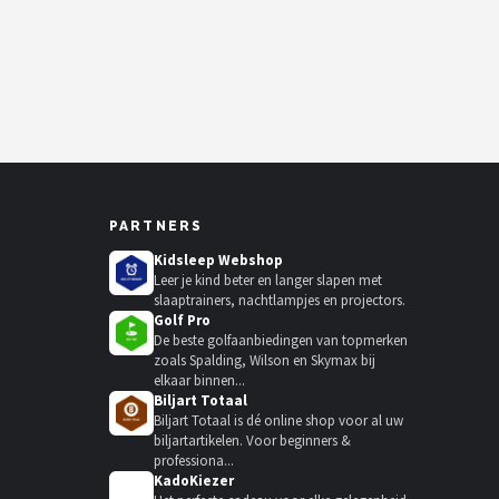
PARTNERS
Kidsleep Webshop
Leer je kind beter en langer slapen met
slaaptrainers, nachtlampjes en projectors.
Golf Pro
De beste golfaanbiedingen van topmerken
zoals Spalding, Wilson en Skymax bij
elkaar binnen...
Biljart Totaal
Biljart Totaal is dé online shop voor al uw
biljartartikelen. Voor beginners &
professiona...
KadoKiezer
🎁