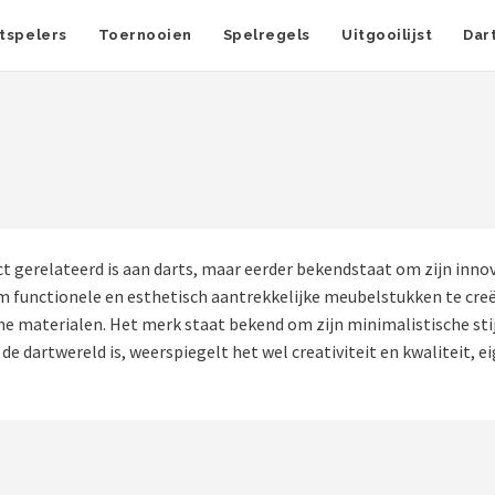
tspelers
Toernooien
Spelregels
Uitgooilijst
Dar
ct gerelateerd is aan darts, maar eerder bekendstaat om zijn inn
om functionele en esthetisch aantrekkelijke meubelstukken te creë
terialen. Het merk staat bekend om zijn minimalistische stijl
de dartwereld is, weerspiegelt het wel creativiteit en kwaliteit, e