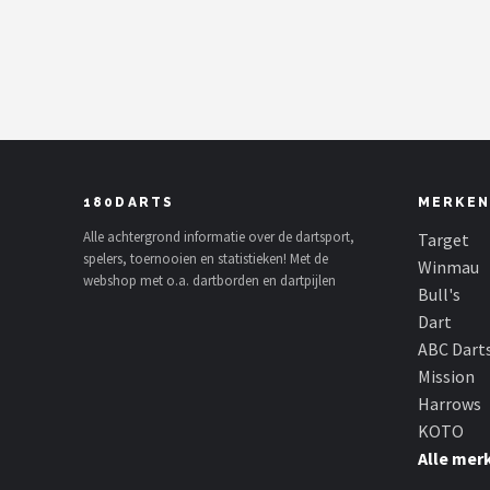
Dartshop
POPULAIRE MERKEN
Target
Winmau
180DARTS
MERKEN
Bull's
Alle achtergrond informatie over de dartsport,
Target
spelers, toernooien en statistieken! Met de
Winmau
webshop met o.a. dartborden en dartpijlen
Dart
Bull's
Dart
ABC Darts
ABC Dart
Mission
Mission
Harrows
KOTO
Harrows
Alle mer