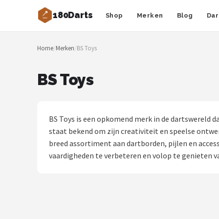
180Darts
Shop
Merken
Blog
Dar
Zoeken
Home
/
Merken
/
BS Toys
NAVIGATIE
Shop
BS Toys
Merken
Blog
BS Toys is een opkomend merk in de dartswereld dat
staat bekend om zijn creativiteit en speelse ontwer
Dartspelers
breed assortiment aan dartborden, pijlen en access
vaardigheden te verbeteren en volop te genieten v
Toernooien
Spelregels
Uitgooilijst