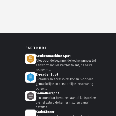
PARTNERS
Keukenmachine Spot
Alles voor de beginnende keukenprinces tot
aanstormend Masterchef talent, de beste
keukenm...
E-reader Spot
E-readers en accessoires kopen. Voor een
gemakkelijke en persoonlijke leeservaring
op een...
Soundbarspot
Een soundbar bevat een aantal luidsprekers
die het geluid de kamer insturen vanaf
dezelfde...
KadoKiezer
🎁