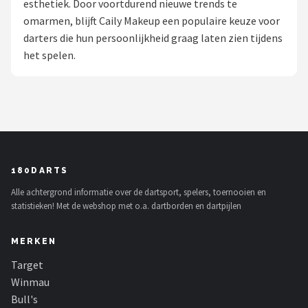
esthetiek. Door voortdurend nieuwe trends te
omarmen, blijft Caily Makeup een populaire keuze voor
Dartshop
darters die hun persoonlijkheid graag laten zien tijdens
POPULAIRE MERKEN
het spelen.
Target
Winmau
Bull's
180DARTS
Dart
Alle achtergrond informatie over de dartsport, spelers, toernooien en
statistieken! Met de webshop met o.a. dartborden en dartpijlen
ABC Darts
MERKEN
Mission
Target
Harrows
Winmau
Bull's