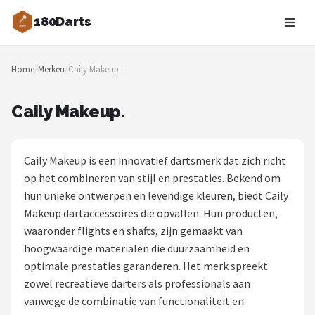
180Darts
Zoeken
Home
/
Merken
/
Caily Makeup.
NAVIGATIE
Shop
Caily Makeup.
Merken
Caily Makeup is een innovatief dartsmerk dat zich richt
Blog
op het combineren van stijl en prestaties. Bekend om
hun unieke ontwerpen en levendige kleuren, biedt Caily
Dartspelers
Makeup dartaccessoires die opvallen. Hun producten,
waaronder flights en shafts, zijn gemaakt van
Toernooien
hoogwaardige materialen die duurzaamheid en
optimale prestaties garanderen. Het merk spreekt
Spelregels
zowel recreatieve darters als professionals aan
vanwege de combinatie van functionaliteit en
Uitgooilijst