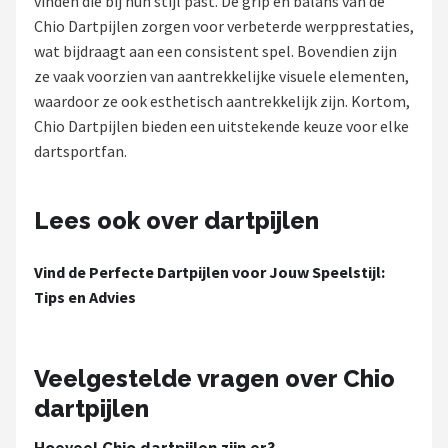
vinden die bij hun stijl past. De grip en balans van de
Chio Dartpijlen zorgen voor verbeterde werpprestaties,
Dartshop
wat bijdraagt aan een consistent spel. Bovendien zijn
POPULAIRE MERKEN
ze vaak voorzien van aantrekkelijke visuele elementen,
waardoor ze ook esthetisch aantrekkelijk zijn. Kortom,
Target
Chio Dartpijlen bieden een uitstekende keuze voor elke
dartsportfan.
Winmau
Bull's
Lees ook over dartpijlen
Dart
Vind de Perfecte Dartpijlen voor Jouw Speelstijl:
Tips en Advies
ABC Darts
Mission
Veelgestelde vragen over Chio
dartpijlen
Harrows