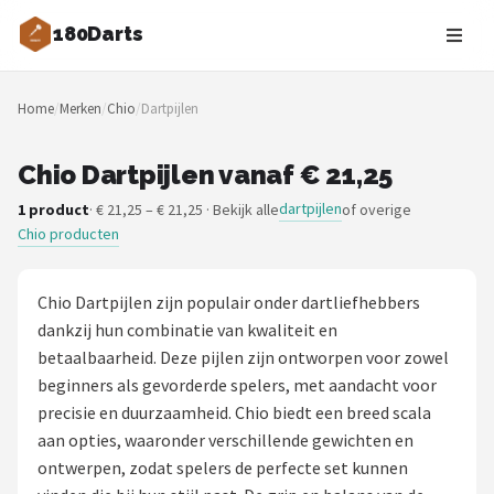
180Darts
Zoeken
Home
/
Merken
/
Chio
/
Dartpijlen
NAVIGATIE
Shop
Chio Dartpijlen vanaf € 21,25
dartpijlen
1 product
· € 21,25 – € 21,25 · Bekijk alle
of overige
Merken
Chio producten
Blog
Chio Dartpijlen zijn populair onder dartliefhebbers
Dartspelers
dankzij hun combinatie van kwaliteit en
betaalbaarheid. Deze pijlen zijn ontworpen voor zowel
Toernooien
beginners als gevorderde spelers, met aandacht voor
precisie en duurzaamheid. Chio biedt een breed scala
Spelregels
aan opties, waaronder verschillende gewichten en
ontwerpen, zodat spelers de perfecte set kunnen
Uitgooilijst