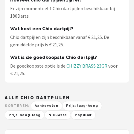
Hoeveel Chio dartpijlen zijn er?
KOTO
Er zijn momenteel 1 Chio dartpijlen beschikbaar bij
180Darts.
Unicorn
Wat kost een Chio dartpijl?
Red Dragon
Chio dartpijlen zijn beschikbaar vanaf € 21,25. De
gemiddelde prijs is € 21,25.
Alle merken →
Wat is de goedkoopste Chio dartpijl?
De goedkoopste optie is de
CHIZZY BRASS 23GR
voor
€ 21,25.
ALLE CHIO DARTPIJLEN
SORTEREN:
Aanbevolen
Prijs: laag-hoog
Prijs: hoog-laag
Nieuwste
Populair