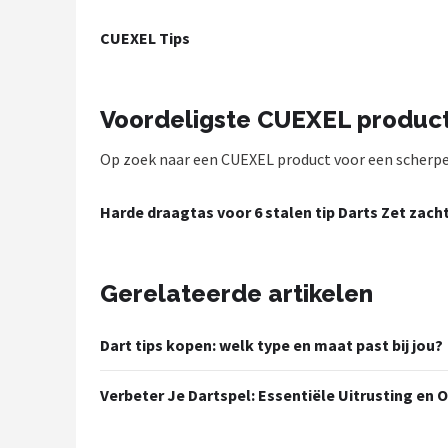
Dartshop
CUEXEL Tips
POPULAIRE MERKEN
Target
Voordeligste CUEXEL produc
Op zoek naar een CUEXEL product voor een scherpe p
Winmau
Bull's
Harde draagtas voor 6 stalen tip Darts Zet zacht
Dart
Gerelateerde artikelen
ABC Darts
Dart tips kopen: welk type en maat past bij jou?
Mission
Verbeter Je Dartspel: Essentiële Uitrusting en 
Harrows