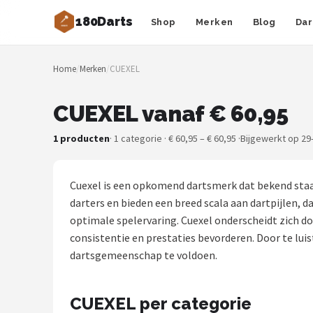
180Darts
Shop
Merken
Blog
Dar
Zoeken
Home
/
Merken
/
CUEXEL
NAVIGATIE
Shop
CUEXEL vanaf € 60,95
Merken
1 producten
· 1 categorie · € 60,95 – € 60,95 ·
Bijgewerkt op 29
Blog
Cuexel is een opkomend dartsmerk dat bekend staa
Dartspelers
darters en bieden een breed scala aan dartpijlen, 
optimale spelervaring. Cuexel onderscheidt zich d
Toernooien
consistentie en prestaties bevorderen. Door te luis
dartsgemeenschap te voldoen.
Spelregels
CUEXEL per categorie
Uitgooilijst