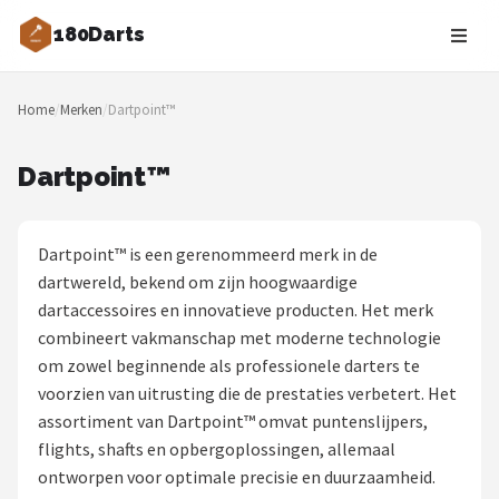
180Darts
Zoeken
Home
/
Merken
/
Dartpoint™
NAVIGATIE
Shop
Dartpoint™
Merken
Dartpoint™ is een gerenommeerd merk in de
Blog
dartwereld, bekend om zijn hoogwaardige
dartaccessoires en innovatieve producten. Het merk
Dartspelers
combineert vakmanschap met moderne technologie
om zowel beginnende als professionele darters te
Toernooien
voorzien van uitrusting die de prestaties verbetert. Het
assortiment van Dartpoint™ omvat puntenslijpers,
Spelregels
flights, shafts en opbergoplossingen, allemaal
ontworpen voor optimale precisie en duurzaamheid.
Uitgooilijst