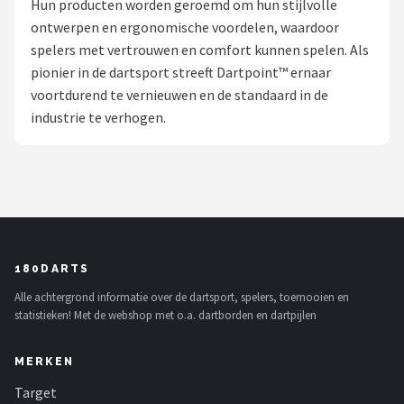
Hun producten worden geroemd om hun stijlvolle
ontwerpen en ergonomische voordelen, waardoor
Dartshop
spelers met vertrouwen en comfort kunnen spelen. Als
POPULAIRE MERKEN
pionier in de dartsport streeft Dartpoint™ ernaar
voortdurend te vernieuwen en de standaard in de
Target
industrie te verhogen.
Winmau
Bull's
Dart
180DARTS
ABC Darts
Alle achtergrond informatie over de dartsport, spelers, toernooien en
statistieken! Met de webshop met o.a. dartborden en dartpijlen
Mission
MERKEN
Harrows
Target