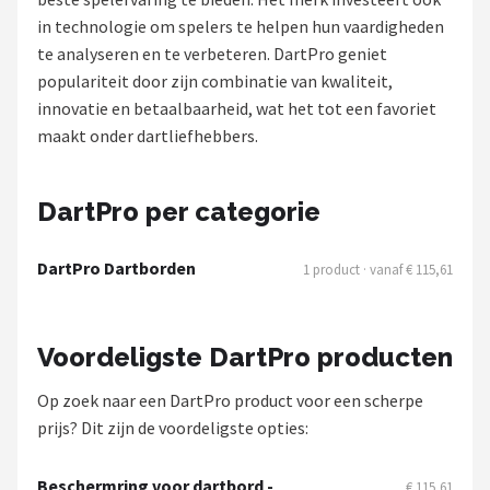
in technologie om spelers te helpen hun vaardigheden
Dartshop
te analyseren en te verbeteren. DartPro geniet
populariteit door zijn combinatie van kwaliteit,
POPULAIRE MERKEN
innovatie en betaalbaarheid, wat het tot een favoriet
Target
maakt onder dartliefhebbers.
Winmau
DartPro per categorie
Bull's
DartPro Dartborden
1 product · vanaf € 115,61
Dart
ABC Darts
Voordeligste DartPro producten
Mission
Op zoek naar een DartPro product voor een scherpe
prijs? Dit zijn de voordeligste opties:
Harrows
Beschermring voor dartbord -
€ 115,61