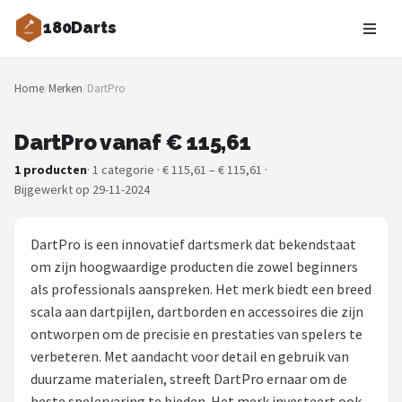
180Darts
Zoeken
Home
/
Merken
/
DartPro
NAVIGATIE
Shop
DartPro vanaf € 115,61
1 producten
· 1 categorie · € 115,61 – € 115,61 ·
Merken
Bijgewerkt op 29-11-2024
Blog
DartPro is een innovatief dartsmerk dat bekendstaat
Dartspelers
om zijn hoogwaardige producten die zowel beginners
als professionals aanspreken. Het merk biedt een breed
Toernooien
scala aan dartpijlen, dartborden en accessoires die zijn
ontworpen om de precisie en prestaties van spelers te
Spelregels
verbeteren. Met aandacht voor detail en gebruik van
duurzame materialen, streeft DartPro ernaar om de
Uitgooilijst
beste spelervaring te bieden. Het merk investeert ook