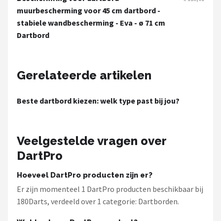
KOTO
muurbescherming voor 45 cm dartbord -
stabiele wandbescherming - Eva - ø 71 cm
Unicorn
Dartbord
Red Dragon
Gerelateerde artikelen
Alle merken →
Beste dartbord kiezen: welk type past bij jou?
Veelgestelde vragen over
DartPro
Hoeveel DartPro producten zijn er?
Er zijn momenteel 1 DartPro producten beschikbaar bij
180Darts, verdeeld over 1 categorie: Dartborden.