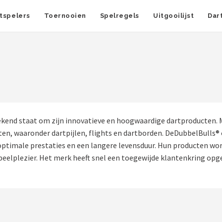
tspelers
Toernooien
Spelregels
Uitgooilijst
Dar
end staat om zijn innovatieve en hoogwaardige dartproducten. M
ten, waaronder dartpijlen, flights en dartborden. DeDubbelBulls® 
optimale prestaties en een langere levensduur. Hun producten w
 speelplezier. Het merk heeft snel een toegewijde klantenkring op