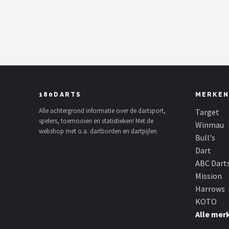
Dartshop
POPULAIRE MERKEN
Target
Winmau
180DARTS
MERKEN
Bull's
Alle achtergrond informatie over de dartsport,
Target
spelers, toernooien en statistieken! Met de
Winmau
webshop met o.a. dartborden en dartpijlen
Dart
Bull's
Dart
ABC Darts
ABC Dart
Mission
Mission
Harrows
KOTO
Harrows
Alle mer