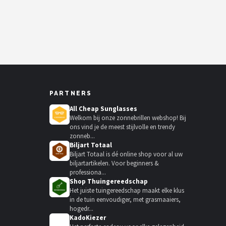
PARTNERS
All Cheap Sunglasses
Welkom bij onze zonnebrillen webshop! Bij
ons vind je de meest stijlvolle en trendy
zonneb...
Biljart Totaal
Biljart Totaal is dé online shop voor al uw
biljartartikelen. Voor beginners &
professiona...
Shop Thuingereedschap
Het juiste tuingereedschap maakt elke klus
in de tuin eenvoudiger, met grasmaaiers,
hogedr...
KadoKiezer
🎁