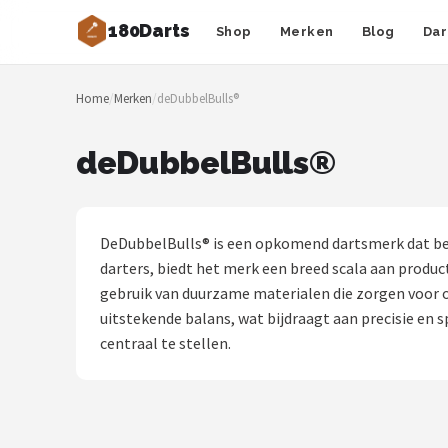
180Darts
Shop
Merken
Blog
Dar
Zoeken
Home
/
Merken
/
deDubbelBulls®
NAVIGATIE
Shop
deDubbelBulls®
Merken
Blog
DeDubbelBulls® is een opkomend dartsmerk dat bek
darters, biedt het merk een breed scala aan produc
Dartspelers
gebruik van duurzame materialen die zorgen voor 
uitstekende balans, wat bijdraagt aan precisie en
Toernooien
centraal te stellen.
Spelregels
Uitgooilijst