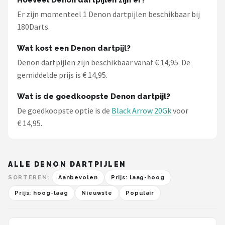
Hoeveel Denon dartpijlen zijn er?
KOTO
Er zijn momenteel 1 Denon dartpijlen beschikbaar bij
180Darts.
Unicorn
Wat kost een Denon dartpijl?
Red Dragon
Denon dartpijlen zijn beschikbaar vanaf € 14,95. De
gemiddelde prijs is € 14,95.
Alle merken →
Wat is de goedkoopste Denon dartpijl?
De goedkoopste optie is de
Black Arrow 20Gk
voor
€ 14,95.
ALLE DENON DARTPIJLEN
SORTEREN:
Aanbevolen
Prijs: laag-hoog
Prijs: hoog-laag
Nieuwste
Populair