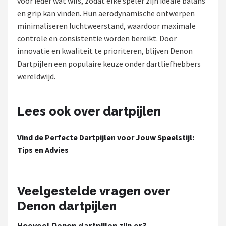
voor ieder wat wils, zodat elke speler zijn ideale balans
en grip kan vinden. Hun aerodynamische ontwerpen
Dartshop
minimaliseren luchtweerstand, waardoor maximale
POPULAIRE MERKEN
controle en consistentie worden bereikt. Door
innovatie en kwaliteit te prioriteren, blijven Denon
Target
Dartpijlen een populaire keuze onder dartliefhebbers
wereldwijd.
Winmau
Bull's
Lees ook over dartpijlen
Dart
Vind de Perfecte Dartpijlen voor Jouw Speelstijl:
Tips en Advies
ABC Darts
Mission
Veelgestelde vragen over
Denon dartpijlen
Harrows