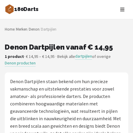
180Darts
Zoeken
Home
/
Merken
/
Denon
/
Dartpijlen
NAVIGATIE
Shop
Denon Dartpijlen vanaf € 14,95
dartpijlen
1 product
· € 14,95 – € 14,95 · Bekijk alle
of overige
Merken
Denon producten
Blog
Denon Dartpijlen staan bekend om hun precieze
Dartspelers
vakmanschap en uitstekende prestaties voor zowel
amateur- als professionele darters. De producten
Toernooien
combineren hoogwaardige materialen met
geavanceerde technologieën, wat resulteert in pijlen
Spelregels
die uitblinken in nauwkeurigheid en duurzaamheid. Met
een breed scala aan gewichten en designs biedt Denon
Uitgooilijst