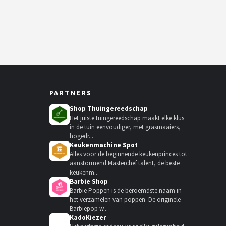
PARTNERS
Shop Thuingereedschap
Het juiste tuingereedschap maakt elke klus
in de tuin eenvoudiger, met grasmaaiers,
hogedr...
Keukenmachine Spot
Alles voor de beginnende keukenprinces tot
aanstormend Masterchef talent, de beste
keukenm...
Barbie Shop
Barbie Poppen is de beroemdste naam in
het verzamelen van poppen. De originele
Barbiepop w...
KadoKiezer
🎁