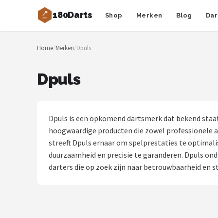
180Darts
Shop
Merken
Blog
Dar
Zoeken
Home
/
Merken
/
Dpuls
NAVIGATIE
Shop
Dpuls
Merken
Blog
Dpuls is een opkomend dartsmerk dat bekend staat 
hoogwaardige producten die zowel professionele als
Dartspelers
streeft Dpuls ernaar om spelprestaties te optimal
duurzaamheid en precisie te garanderen. Dpuls ond
Toernooien
darters die op zoek zijn naar betrouwbaarheid en sti
Spelregels
Uitgooilijst