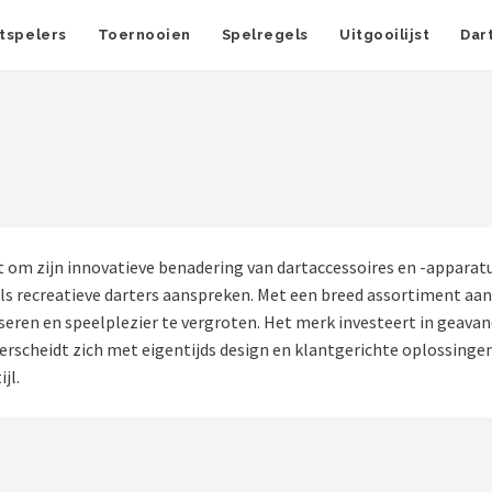
tspelers
Toernooien
Spelregels
Uitgooilijst
Dar
om zijn innovatieve benadering van dartaccessoires en -apparatuu
 recreatieve darters aanspreken. Met een breed assortiment aan da
iseren en speelplezier te vergroten. Het merk investeert in geav
erscheidt zich met eigentijds design en klantgerichte oplossingen
jl.