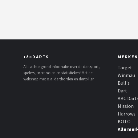
Dartshop
POPULAIRE MERKEN
Target
Winmau
180DARTS
MERKEN
Bull's
Alle achtergrond informatie over de dartsport,
Target
spelers, toernooien en statistieken! Met de
Winmau
webshop met o.a. dartborden en dartpijlen
Dart
Bull's
Dart
ABC Darts
ABC Dart
Mission
Mission
Harrows
KOTO
Harrows
Alle mer