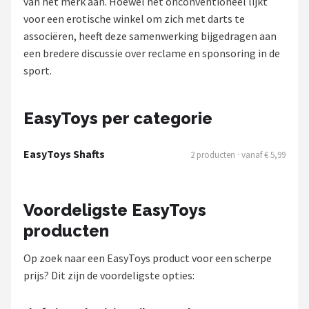
van het merk aan. Hoewel het onconventioneel lijkt
voor een erotische winkel om zich met darts te
Dartshop
associëren, heeft deze samenwerking bijgedragen aan
POPULAIRE MERKEN
een bredere discussie over reclame en sponsoring in de
sport.
Target
Winmau
EasyToys per categorie
Bull's
EasyToys Shafts
2 producten · vanaf € 5,99
Dart
Voordeligste EasyToys
ABC Darts
producten
Mission
Op zoek naar een EasyToys product voor een scherpe
prijs? Dit zijn de voordeligste opties:
Harrows