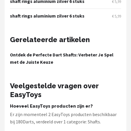
shaft rings aluminium zilver 6 stuks
KOTO
€ 5,99
shaft rings aluminium zilver 6 stuks
Unicorn
€ 5,99
Red Dragon
Gerelateerde artikelen
Alle merken →
Ontdek de Perfecte Dart Shafts: Verbeter Je Spel
met de Juiste Keuze
Veelgestelde vragen over
EasyToys
Hoeveel EasyToys producten zijn er?
Er zijn momenteel 2 EasyToys producten beschikbaar
bij 180Darts, verdeeld over 1 categorie: Shafts.