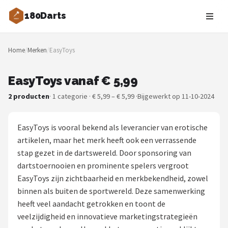
180Darts
Zoeken
Home
/
Merken
/
EasyToys
NAVIGATIE
Shop
EasyToys vanaf € 5,99
2 producten
· 1 categorie · € 5,99 – € 5,99 ·
Bijgewerkt op 11-10-2024
Merken
Blog
EasyToys is vooral bekend als leverancier van erotische
artikelen, maar het merk heeft ook een verrassende
Dartspelers
stap gezet in de dartswereld. Door sponsoring van
dartstoernooien en prominente spelers vergroot
Toernooien
EasyToys zijn zichtbaarheid en merkbekendheid, zowel
binnen als buiten de sportwereld. Deze samenwerking
Spelregels
heeft veel aandacht getrokken en toont de
veelzijdigheid en innovatieve marketingstrategieën
Uitgooilijst