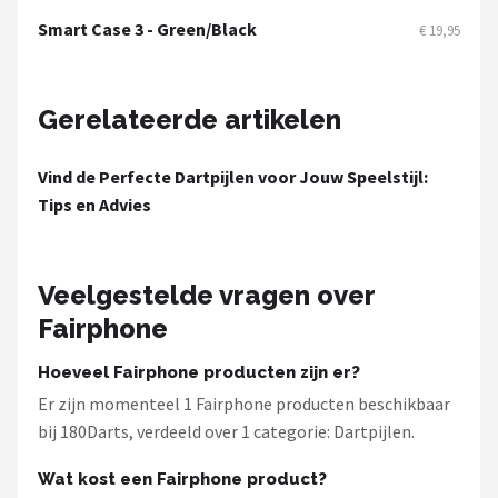
KOTO
Smart Case 3 - Green/Black
€ 19,95
Unicorn
Gerelateerde artikelen
Red Dragon
Alle merken →
Vind de Perfecte Dartpijlen voor Jouw Speelstijl:
Tips en Advies
Veelgestelde vragen over
Fairphone
Hoeveel Fairphone producten zijn er?
Er zijn momenteel 1 Fairphone producten beschikbaar
bij 180Darts, verdeeld over 1 categorie: Dartpijlen.
Wat kost een Fairphone product?