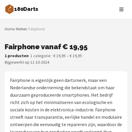
180Darts
Zoeken
Home
/
Merken
/
Fairphone
NAVIGATIE
Shop
Fairphone vanaf € 19,95
1 producten
· 1 categorie · € 19,95 – € 19,95 ·
Merken
Bijgewerkt op 11-10-2024
Blog
Fairphone is eigenlijk geen dartsmerk, maar een
Dartspelers
Nederlandse onderneming die bekendstaat om haar
duurzaam geproduceerde smartphones. Het bedrijf
Toernooien
richt zich op het minimaliseren van ecologische en
sociale kosten in de elektronica-industrie. Fairphone
Spelregels
streeft naar transparantie, eerlijke handel en modulaire
ontwerpen die eenvoudig te repareren zijn, waardoor de
Uitgooilijst
levensduur van hun producten wordt verlengd. Hun