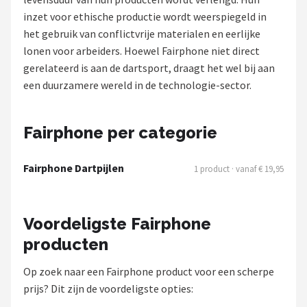
inzet voor ethische productie wordt weerspiegeld in
Dartshop
het gebruik van conflictvrije materialen en eerlijke
lonen voor arbeiders. Hoewel Fairphone niet direct
POPULAIRE MERKEN
gerelateerd is aan de dartsport, draagt het wel bij aan
Target
een duurzamere wereld in de technologie-sector.
Winmau
Fairphone per categorie
Bull's
Fairphone Dartpijlen
1 product · vanaf € 19,95
Dart
ABC Darts
Voordeligste Fairphone
producten
Mission
Op zoek naar een Fairphone product voor een scherpe
Harrows
prijs? Dit zijn de voordeligste opties: