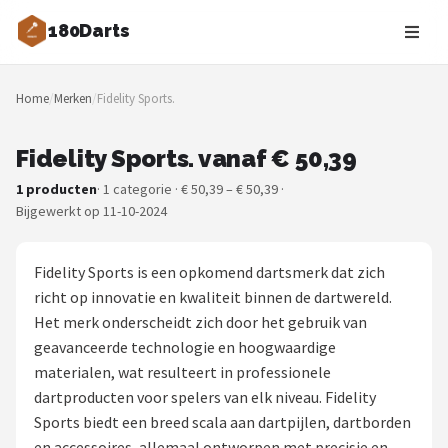
180Darts
Zoeken
Home
/
Merken
/
Fidelity Sports.
NAVIGATIE
Shop
Fidelity Sports. vanaf € 50,39
1 producten
· 1 categorie · € 50,39 – € 50,39 ·
Merken
Bijgewerkt op 11-10-2024
Blog
Fidelity Sports is een opkomend dartsmerk dat zich
Dartspelers
richt op innovatie en kwaliteit binnen de dartwereld.
Het merk onderscheidt zich door het gebruik van
Toernooien
geavanceerde technologie en hoogwaardige
materialen, wat resulteert in professionele
Spelregels
dartproducten voor spelers van elk niveau. Fidelity
Sports biedt een breed scala aan dartpijlen, dartborden
Uitgooilijst
en accessoires, allemaal ontworpen met precisie en