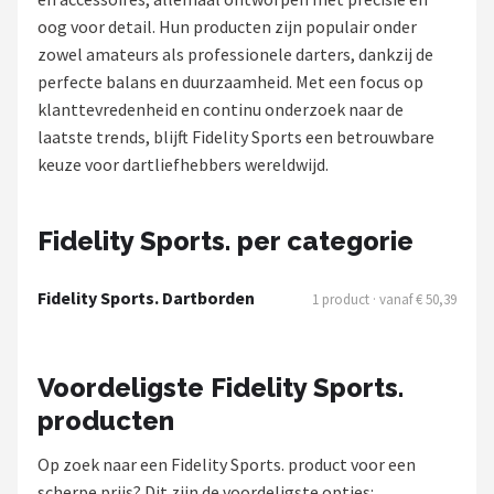
oog voor detail. Hun producten zijn populair onder
Dartshop
zowel amateurs als professionele darters, dankzij de
perfecte balans en duurzaamheid. Met een focus op
POPULAIRE MERKEN
klanttevredenheid en continu onderzoek naar de
Target
laatste trends, blijft Fidelity Sports een betrouwbare
keuze voor dartliefhebbers wereldwijd.
Winmau
Bull's
Fidelity Sports. per categorie
Dart
Fidelity Sports. Dartborden
1 product · vanaf € 50,39
ABC Darts
Voordeligste Fidelity Sports.
Mission
producten
Harrows
Op zoek naar een Fidelity Sports. product voor een
scherpe prijs? Dit zijn de voordeligste opties: