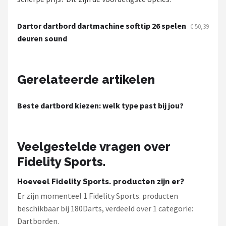
KOTO
Dartor dartbord dartmachine softtip 26 spelen
€ 50,39
Unicorn
deuren sound
Red Dragon
Gerelateerde artikelen
Alle merken →
Beste dartbord kiezen: welk type past bij jou?
Veelgestelde vragen over
Fidelity Sports.
Hoeveel Fidelity Sports. producten zijn er?
Er zijn momenteel 1 Fidelity Sports. producten
beschikbaar bij 180Darts, verdeeld over 1 categorie:
Dartborden.