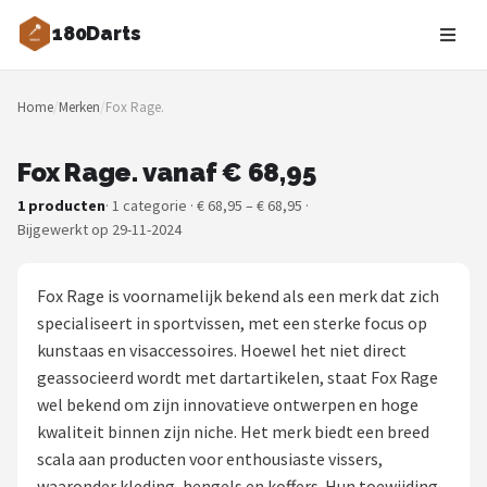
180Darts
Zoeken
Home
/
Merken
/
Fox Rage.
NAVIGATIE
Shop
Fox Rage. vanaf € 68,95
1 producten
· 1 categorie · € 68,95 – € 68,95 ·
Merken
Bijgewerkt op 29-11-2024
Blog
Fox Rage is voornamelijk bekend als een merk dat zich
Dartspelers
specialiseert in sportvissen, met een sterke focus op
kunstaas en visaccessoires. Hoewel het niet direct
Toernooien
geassocieerd wordt met dartartikelen, staat Fox Rage
wel bekend om zijn innovatieve ontwerpen en hoge
Spelregels
kwaliteit binnen zijn niche. Het merk biedt een breed
scala aan producten voor enthousiaste vissers,
Uitgooilijst
waaronder kleding, hengels en koffers. Hun toewijding