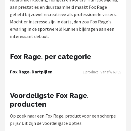
aan prestaties en duurzaamheid maakt Fox Rage
Dartshop
geliefd bij zowel recreatieve als professionele vissers.
Mocht er interesse zijn in darts, dan zou Fox Rage's
POPULAIRE MERKEN
ervaring in de sportwereld kunnen bijdragen aan een
Target
interessant debuut.
Winmau
Fox Rage. per categorie
Bull's
Fox Rage. Dartpijlen
1 product · vanaf € 68,95
Dart
ABC Darts
Voordeligste Fox Rage.
producten
Mission
Op zoek naar een Fox Rage. product voor een scherpe
Harrows
prijs? Dit zijn de voordeligste opties: