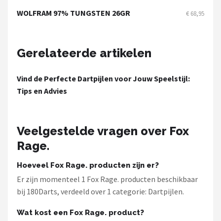
KOTO
WOLFRAM 97% TUNGSTEN 26GR
€ 68,95
Unicorn
Gerelateerde artikelen
Red Dragon
Alle merken →
Vind de Perfecte Dartpijlen voor Jouw Speelstijl:
Tips en Advies
Veelgestelde vragen over Fox
Rage.
Hoeveel Fox Rage. producten zijn er?
Er zijn momenteel 1 Fox Rage. producten beschikbaar
bij 180Darts, verdeeld over 1 categorie: Dartpijlen.
Wat kost een Fox Rage. product?