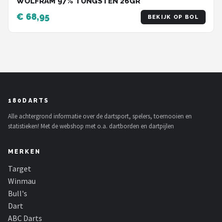
WOLFRAM 97% TUNGSTEN 26GR
€ 68,95
BEKIJK OP BOL
180DARTS
Alle achtergrond informatie over de dartsport, spelers, toernooien en
statistieken! Met de webshop met o.a. dartborden en dartpijlen
MERKEN
Target
Winmau
Bull's
Dart
ABC Darts