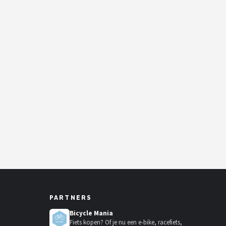
PARTNERS
Bicycle Mania
Fiets kopen? Of je nu een e-bike, racefiets,