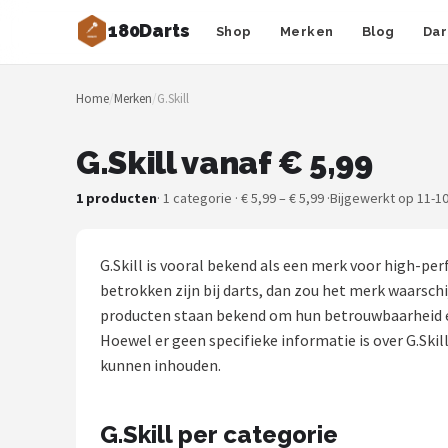
180Darts
Shop
Merken
Blog
Dar
Zoeken
Home
/
Merken
/
G.Skill
NAVIGATIE
Shop
G.Skill vanaf € 5,99
Merken
1 producten
· 1 categorie · € 5,99 – € 5,99 ·
Bijgewerkt op 11-1
Blog
G.Skill is vooral bekend als een merk voor high-p
Dartspelers
betrokken zijn bij darts, dan zou het merk waarschi
producten staan bekend om hun betrouwbaarheid en 
Toernooien
Hoewel er geen specifieke informatie is over G.Ski
kunnen inhouden.
Spelregels
G.Skill per categorie
Uitgooilijst