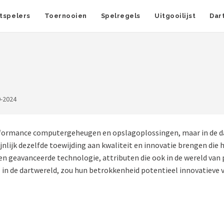
tspelers
Toernooien
Spelregels
Uitgooilijst
Dar
0-2024
erformance computergeheugen en opslagoplossingen, maar in de da
jnlijk dezelfde toewijding aan kwaliteit en innovatie brengen die h
geavanceerde technologie, attributen die ook in de wereld van pr
ll in de dartwereld, zou hun betrokkenheid potentieel innovatieve