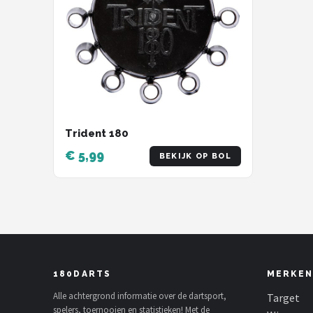
Trident 180
€ 5,99
BEKIJK OP BOL
180DARTS
MERKEN
Alle achtergrond informatie over de dartsport,
Target
spelers, toernooien en statistieken! Met de