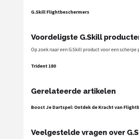
Dartshop
G.Skill Flightbeschermers
POPULAIRE MERKEN
Target
Voordeligste G.Skill producte
Op zoek naar een G.Skill product voor een scherpe pr
Winmau
Bull's
Trident 180
Dart
Gerelateerde artikelen
ABC Darts
Boost Je Dartspel: Ontdek de Kracht van Fligh
Mission
Harrows
Veelgestelde vragen over G.Sk