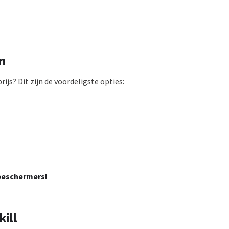
n
ijs? Dit zijn de voordeligste opties:
tbeschermers!
ill