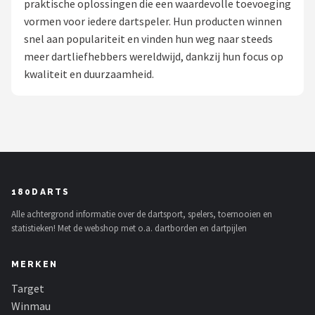
praktische oplossingen die een waardevolle toevoeging
vormen voor iedere dartspeler. Hun producten winnen
Dartshop
snel aan populariteit en vinden hun weg naar steeds
POPULAIRE MERKEN
meer dartliefhebbers wereldwijd, dankzij hun focus op
kwaliteit en duurzaamheid.
Target
Winmau
Bull's
Dart
180DARTS
Alle achtergrond informatie over de dartsport, spelers, toernooien en
ABC Darts
statistieken! Met de webshop met o.a. dartborden en dartpijlen
Mission
MERKEN
Harrows
Target
Winmau