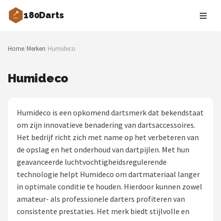
180Darts
Zoeken
Home
/
Merken
/
Humideco
NAVIGATIE
Shop
Humideco
Merken
Humideco is een opkomend dartsmerk dat bekendstaat
Blog
om zijn innovatieve benadering van dartsaccessoires.
Het bedrijf richt zich met name op het verbeteren van
Dartspelers
de opslag en het onderhoud van dartpijlen. Met hun
geavanceerde luchtvochtigheidsregulerende
Toernooien
technologie helpt Humideco om dartmateriaal langer
in optimale conditie te houden. Hierdoor kunnen zowel
Spelregels
amateur- als professionele darters profiteren van
consistente prestaties. Het merk biedt stijlvolle en
Uitgooilijst