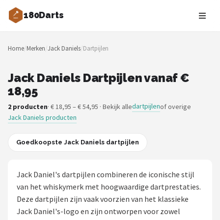
180Darts
Zoeken
Home
/
Merken
/
Jack Daniels
/
Dartpijlen
NAVIGATIE
Shop
Jack Daniels Dartpijlen vanaf €
18,95
Merken
dartpijlen
2 producten
· € 18,95 – € 54,95 · Bekijk alle
of overige
Jack Daniels producten
Blog
Dartspelers
Goedkoopste Jack Daniels dartpijlen
Toernooien
Jack Daniel's dartpijlen combineren de iconische stijl
van het whiskymerk met hoogwaardige dartprestaties.
Spelregels
Deze dartpijlen zijn vaak voorzien van het klassieke
Jack Daniel's-logo en zijn ontworpen voor zowel
Uitgooilijst