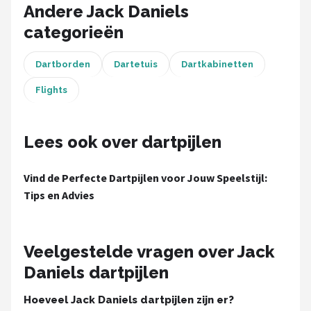
KOTO
Andere Jack Daniels
categorieën
Unicorn
Dartborden
Dartetuis
Dartkabinetten
Red Dragon
Flights
Alle merken →
Lees ook over dartpijlen
Vind de Perfecte Dartpijlen voor Jouw Speelstijl:
Tips en Advies
Veelgestelde vragen over Jack
Daniels dartpijlen
Hoeveel Jack Daniels dartpijlen zijn er?