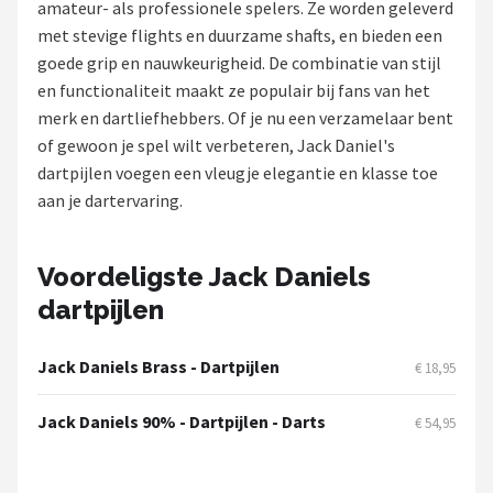
amateur- als professionele spelers. Ze worden geleverd
met stevige flights en duurzame shafts, en bieden een
Dartshop
goede grip en nauwkeurigheid. De combinatie van stijl
POPULAIRE MERKEN
en functionaliteit maakt ze populair bij fans van het
merk en dartliefhebbers. Of je nu een verzamelaar bent
Target
of gewoon je spel wilt verbeteren, Jack Daniel's
dartpijlen voegen een vleugje elegantie en klasse toe
Winmau
aan je dartervaring.
Bull's
Voordeligste Jack Daniels
Dart
dartpijlen
ABC Darts
Jack Daniels Brass - Dartpijlen
€ 18,95
Mission
Jack Daniels 90% - Dartpijlen - Darts
€ 54,95
Harrows