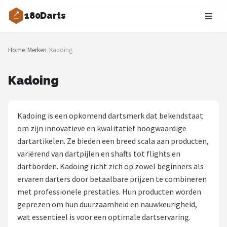
180Darts
Zoeken
Home
/
Merken
/
Kadoing
NAVIGATIE
Shop
Kadoing
Merken
Kadoing is een opkomend dartsmerk dat bekendstaat
Blog
om zijn innovatieve en kwalitatief hoogwaardige
dartartikelen. Ze bieden een breed scala aan producten,
Dartspelers
variërend van dartpijlen en shafts tot flights en
dartborden. Kadoing richt zich op zowel beginners als
Toernooien
ervaren darters door betaalbare prijzen te combineren
met professionele prestaties. Hun producten worden
Spelregels
geprezen om hun duurzaamheid en nauwkeurigheid,
wat essentieel is voor een optimale dartservaring.
Uitgooilijst