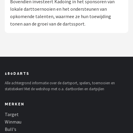
Bovendien investeert Kadoing in het sponsoren van
lokale darttoernooien en het ondersteunen van
Dartshop
opkomende talenten, waarmee ze hun toewijding
POPULAIRE MERKEN
tonen aan de groei van de dartssport.
Target
Winmau
Bull's
180DARTS
Dart
Alle achtergrond informatie over de dartsport, spelers, toernooien en
statistieken! Met de webshop met o.a. dartborden en dartpijlen
ABC Darts
MERKEN
Mission
Target
Harrows
Winmau
Bull's