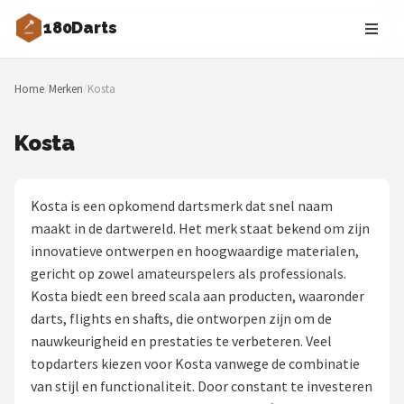
180Darts
Zoeken
Home
/
Merken
/
Kosta
NAVIGATIE
Shop
Kosta
Merken
Kosta is een opkomend dartsmerk dat snel naam
Blog
maakt in de dartwereld. Het merk staat bekend om zijn
innovatieve ontwerpen en hoogwaardige materialen,
Dartspelers
gericht op zowel amateurspelers als professionals.
Kosta biedt een breed scala aan producten, waaronder
Toernooien
darts, flights en shafts, die ontworpen zijn om de
nauwkeurigheid en prestaties te verbeteren. Veel
Spelregels
topdarters kiezen voor Kosta vanwege de combinatie
van stijl en functionaliteit. Door constant te investeren
Uitgooilijst