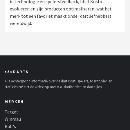
in technologie en spelersfeedback, blijft Kosta
evolueren en zijn producten optimaliseren, wat het
Dartshop
merk tot een favoriet maakt onder dartliefhebbers
POPULAIRE MERKEN
wereldwijd.
Target
Winmau
Bull's
180DARTS
Dart
Alle achtergrond informatie over de dartsport, spelers, toernooien en
statistieken! Met de webshop met o.a. dartborden en dartpijlen
ABC Darts
MERKEN
Mission
Target
Harrows
Winmau
Bull's