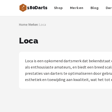
180Darts
Shop
Merken
Blog
Dar
Zoeken
Home
/
Merken
/
Loca
NAVIGATIE
Shop
Loca
Merken
Blog
Loca is een opkomend dartsmerk dat bekendstaat o
als enthousiaste amateurs, en biedt een breed scala
Dartspelers
prestaties van darters te optimaliseren door gebr
esthetiek en toewijding aan kwaliteit, wat het tot 
Toernooien
Spelregels
Uitgooilijst