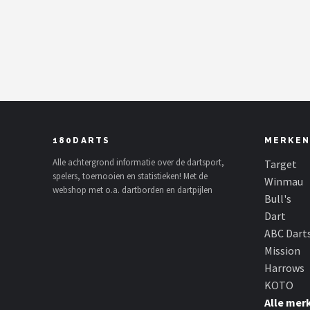
Dartshop
POPULAIRE MERKEN
Target
Winmau
180DARTS
MERKEN
Bull's
Alle achtergrond informatie over de dartsport,
Target
spelers, toernooien en statistieken! Met de
Dart
Winmau
webshop met o.a. dartborden en dartpijlen
Bull's
ABC Darts
Dart
ABC Dart
Mission
Mission
Harrows
Harrows
KOTO
Alle mer