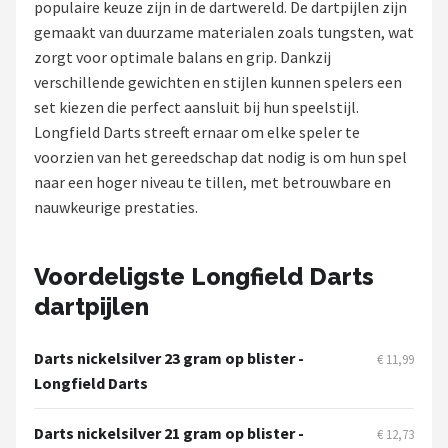
populaire keuze zijn in de dartwereld. De dartpijlen zijn
gemaakt van duurzame materialen zoals tungsten, wat
Dartshop
zorgt voor optimale balans en grip. Dankzij
POPULAIRE MERKEN
verschillende gewichten en stijlen kunnen spelers een
set kiezen die perfect aansluit bij hun speelstijl.
Target
Longfield Darts streeft ernaar om elke speler te
voorzien van het gereedschap dat nodig is om hun spel
Winmau
naar een hoger niveau te tillen, met betrouwbare en
nauwkeurige prestaties.
Bull's
Dart
Voordeligste Longfield Darts
dartpijlen
ABC Darts
Mission
Darts nickelsilver 23 gram op blister -
€ 11,99
Longfield Darts
Harrows
Darts nickelsilver 21 gram op blister -
€ 12,73