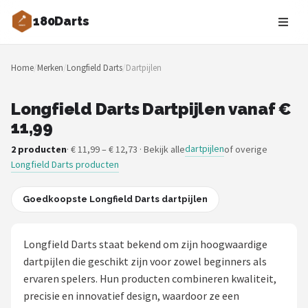
180Darts
Zoeken
Home
/
Merken
/
Longfield Darts
/
Dartpijlen
NAVIGATIE
Shop
Longfield Darts Dartpijlen vanaf €
11,99
Merken
dartpijlen
2 producten
· € 11,99 – € 12,73 · Bekijk alle
of overige
Longfield Darts producten
Blog
Dartspelers
Goedkoopste Longfield Darts dartpijlen
Toernooien
Longfield Darts staat bekend om zijn hoogwaardige
dartpijlen die geschikt zijn voor zowel beginners als
Spelregels
ervaren spelers. Hun producten combineren kwaliteit,
precisie en innovatief design, waardoor ze een
Uitgooilijst