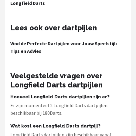
KOTO
Longfield Darts
Unicorn
Lees ook over dartpijlen
Red Dragon
Vind de Perfecte Dartpijlen voor Jouw Speelstijl:
Alle merken →
Tips en Advies
Veelgestelde vragen over
Longfield Darts dartpijlen
Hoeveel Longfield Darts dartpijlen zijn er?
Er zijn momenteel 2 Longfield Darts dartpijlen
beschikbaar bij 180Darts.
Wat kost een Longfield Darts dartpijl?
Longfield Darts dartpijlen zijn beschikbaar vanaf