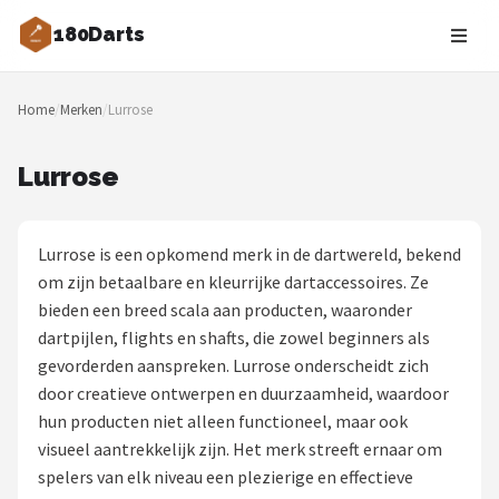
180Darts
Zoeken
Home
/
Merken
/
Lurrose
NAVIGATIE
Shop
Lurrose
Merken
Lurrose is een opkomend merk in de dartwereld, bekend
Blog
om zijn betaalbare en kleurrijke dartaccessoires. Ze
bieden een breed scala aan producten, waaronder
Dartspelers
dartpijlen, flights en shafts, die zowel beginners als
gevorderden aanspreken. Lurrose onderscheidt zich
Toernooien
door creatieve ontwerpen en duurzaamheid, waardoor
hun producten niet alleen functioneel, maar ook
Spelregels
visueel aantrekkelijk zijn. Het merk streeft ernaar om
spelers van elk niveau een plezierige en effectieve
Uitgooilijst