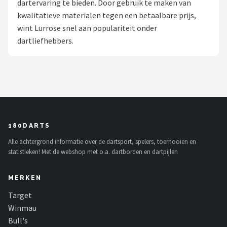
dartervaring te bieden. Door gebruik te maken van
kwalitatieve materialen tegen een betaalbare prijs,
Dartshop
wint Lurrose snel aan populariteit onder
POPULAIRE MERKEN
dartliefhebbers.
Target
Winmau
Bull's
180DARTS
Dart
Alle achtergrond informatie over de dartsport, spelers, toernooien en
statistieken! Met de webshop met o.a. dartborden en dartpijlen
ABC Darts
MERKEN
Mission
Target
Harrows
Winmau
Bull's