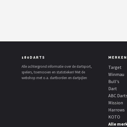
Dartshop
POPULAIRE MERKEN
Target
Winmau
180DARTS
MERKEN
Bull's
Alle achtergrond informatie over de dartsport,
Target
spelers, toernooien en statistieken! Met de
Dart
Winmau
webshop met o.a. dartborden en dartpijlen
Bull's
ABC Darts
Dart
ABC Dart
Mission
Mission
Harrows
Harrows
KOTO
Alle mer