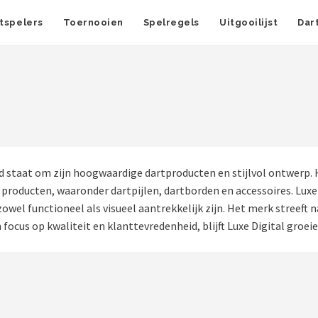
tspelers
Toernooien
Spelregels
Uitgooilijst
Dar
 staat om zijn hoogwaardige dartproducten en stijlvol ontwerp. 
n producten, waaronder dartpijlen, dartborden en accessoires. Lu
owel functioneel als visueel aantrekkelijk zijn. Het merk streeft n
focus op kwaliteit en klanttevredenheid, blijft Luxe Digital groei