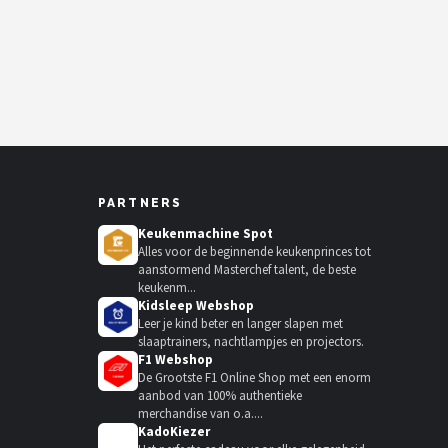
PARTNERS
Keukenmachine Spot
Alles voor de beginnende keukenprinces tot
aanstormend Masterchef talent, de beste
keukenm...
Kidsleep Webshop
Leer je kind beter en langer slapen met
slaaptrainers, nachtlampjes en projectors.
F1 Webshop
De Grootste F1 Online Shop met een enorm
aanbod van 100% authentieke
merchandise van o.a....
KadoKiezer
🎁