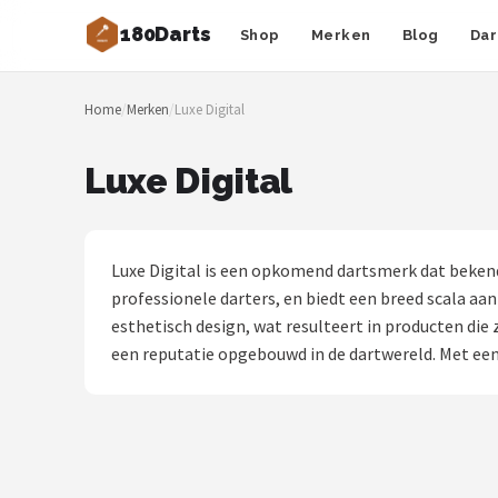
180Darts
Shop
Merken
Blog
Dar
Zoeken
Home
/
Merken
/
Luxe Digital
NAVIGATIE
Shop
Luxe Digital
Merken
Blog
Luxe Digital is een opkomend dartsmerk dat bekend
professionele darters, en biedt een breed scala aa
Dartspelers
esthetisch design, wat resulteert in producten die z
een reputatie opgebouwd in de dartwereld. Met een 
Toernooien
Spelregels
Uitgooilijst