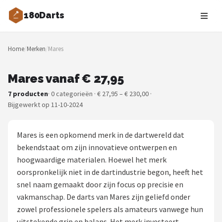
180Darts
Zoeken
Home
/
Merken
/
Mares
NAVIGATIE
Shop
Mares vanaf € 27,95
7 producten
· 0 categorieën · € 27,95 – € 230,00 ·
Merken
Bijgewerkt op 11-10-2024
Blog
Mares is een opkomend merk in de dartwereld dat
Dartspelers
bekendstaat om zijn innovatieve ontwerpen en
hoogwaardige materialen. Hoewel het merk
Toernooien
oorspronkelijk niet in de dartindustrie begon, heeft het
snel naam gemaakt door zijn focus op precisie en
Spelregels
vakmanschap. De darts van Mares zijn geliefd onder
zowel professionele spelers als amateurs vanwege hun
Uitgooilijst
uitstekende grip en balans. Het merk investeert