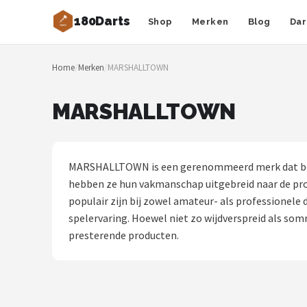
180Darts
Shop
Merken
Blog
Dar
Zoeken
Home
/
Merken
/
MARSHALLTOWN
NAVIGATIE
Shop
MARSHALLTOWN
Merken
Blog
MARSHALLTOWN is een gerenommeerd merk dat bekende
hebben ze hun vakmanschap uitgebreid naar de pro
Dartspelers
populair zijn bij zowel amateur- als professionele
spelervaring. Hoewel niet zo wijdverspreid als s
Toernooien
presterende producten.
Spelregels
Uitgooilijst