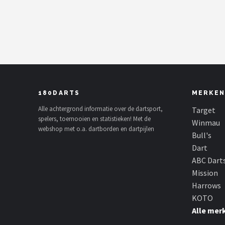
Dartshop
POPULAIRE MERKEN
Target
Winmau
180DARTS
MERKEN
Bull's
Alle achtergrond informatie over de dartsport,
Target
spelers, toernooien en statistieken! Met de
Winmau
webshop met o.a. dartborden en dartpijlen
Dart
Bull's
Dart
ABC Darts
ABC Dart
Mission
Mission
Harrows
KOTO
Harrows
Alle mer